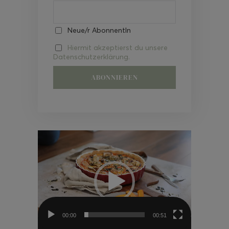
Neue/r AbonnentIn
Hiermit akzeptierst du unsere
Datenschutzerklärung.
Video-
Player
00:00
00:51