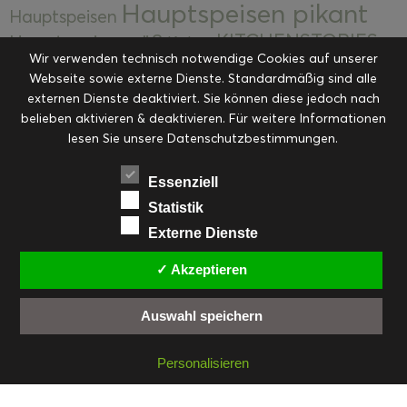
Hauptspeisen pikant
Hauptspeisen
KITCHENSTORIES
Hauptspeisen süß
Kekse
Wir verwenden technisch notwendige Cookies auf unserer
Kuchen, Torten & Desserts
Kuchen und
Webseite sowie externe Dienste. Standardmäßig sind alle
Kulinarische Mitbringsel &
Desserts
externen Dienste deaktiviert. Sie können diese jedoch nach
Kulinarik
Eingemachtes
belieben aktivieren & deaktivieren. Für weitere Informationen
Resteküche
Ohne Kategorie
Ostern
lesen Sie unsere Datenschutzbestimmungen.
Slider
Startseite
Rezepte
Saisonal
Suppen, Salate & Vorspeisen
Vorspeisen &
Essenziell
Vorspeisen, Salate & Suppen
Suppen
Statistik
Weihnachten
Externe Dienste
Workshops & Events
✓ Akzeptieren
Auswahl speichern
FACEBOOK
PINTEREST
EMAIL
INSTAGRAM
RSS
Personalisieren
© cookiteasy.at by Simone Kemptner | powered by
ECKER Digital IT Solutions