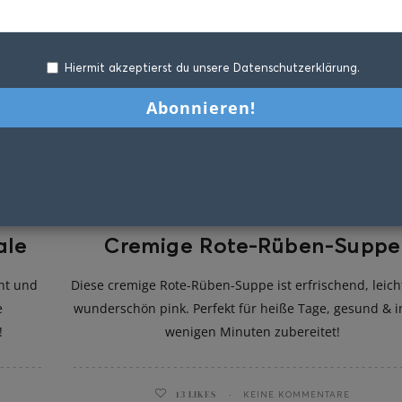
Hiermit akzeptierst du unsere Datenschutzerklärung.
ale
Cremige Rote-Rüben-Suppe
cht und
Diese cremige Rote-Rüben-Suppe ist erfrischend, leic
e
wunderschön pink. Perfekt für heiße Tage, gesund & i
!
wenigen Minuten zubereitet!
13
LIKES
KEINE KOMMENTARE