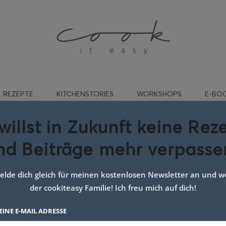
REZEPTE
KITCHENSTORIES
WORKSHOPS
E-BO
willst in Zukunft keine Rez
nd Beiträge mehr verpasse
Suppen ohne Kochen
lde dich gleich für meinen kostenlosen Newsletter an und we
der cookiteasy Familie! Ich freu mich auf dich!
EINE E-MAIL ADRESSE