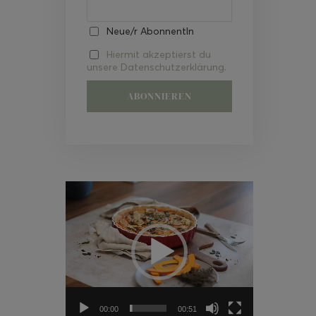
Neue/r AbonnentIn
Hiermit akzeptierst du
unsere Datenschutzerklärung.
Video-
Player
00:00
00:51