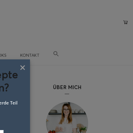
OKS
KONTAKT
×
epte
n?
ÜBER MICH
rde Teil