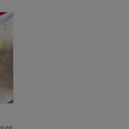
e
end und