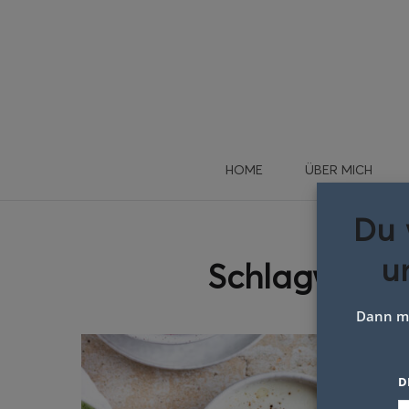
HOME
ÜBER MICH
Du 
u
Schlagwort:
Dann me
D