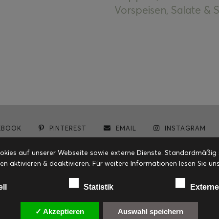
Vorspeisen, Salate &
EBOOK
PINTEREST
EMAIL
INSTAGRAM
© cookiteasy.at by Simone Kemptner | powered by
ECKER Digital IT Solutions
ies auf unserer Webseite sowie externe Dienste. Standardmäßig sin
en aktivieren & deaktivieren. Für weitere Informationen lesen Sie
ell
Statistik
Externe
✓ Akzeptieren
Auswahl speichern