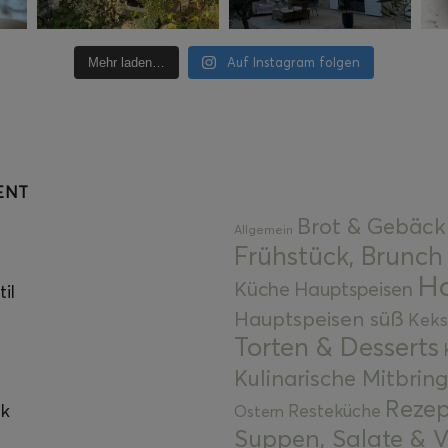
Auf Instagram folgen
Mehr laden…
ENT
Brot & Gebäck
Allgemein
Frühstück, Brunch
Ha
Küche
Hauptspeisen
il
Hauptspeisen süß
Keks
Torten & Desserts
Kulinarische Mitbrin
Rezep
ok
Resteküche
Ostern
Suppen, Salate & V