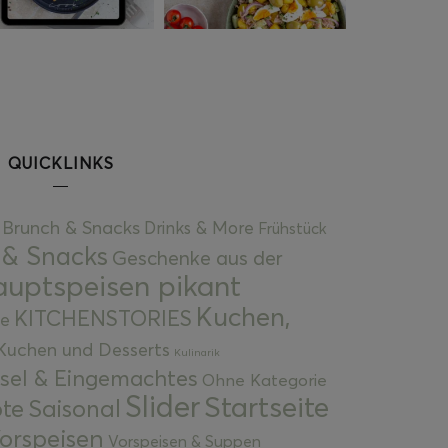
QUICKLINKS
Brunch & Snacks
Drinks & More
Frühstück
 & Snacks
Geschenke aus der
uptspeisen pikant
Kuchen,
KITCHENSTORIES
e
Kuchen und Desserts
Kulinarik
gsel & Eingemachtes
Ohne Kategorie
Slider
Startseite
te
Saisonal
orspeisen
Vorspeisen & Suppen