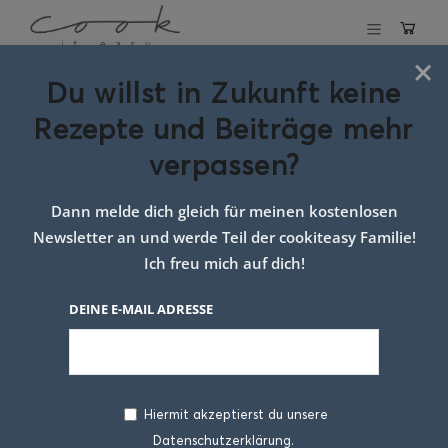
×
Du willst in Zukunft keine
Schlagwort:
Rezepte und Beiträge mehr
Suppe selber
verpassen?
machen
Dann melde dich gleich für meinen kostenlosen
Newsletter an und werde Teil der cookiteasy Familie!
Ich freu mich auf dich!
DEINE E-MAIL ADRESSE
Hiermit akzeptierst du unsere
Datenschutzerklärung.