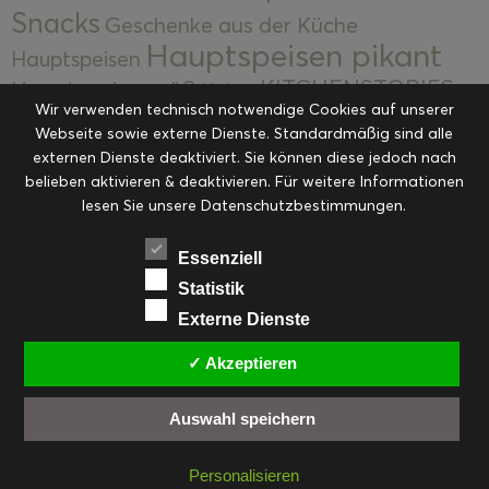
Snacks
Geschenke aus der Küche
Hauptspeisen pikant
Hauptspeisen
KITCHENSTORIES
Hauptspeisen süß
Kekse
Wir verwenden technisch notwendige Cookies auf unserer
Kuchen, Torten & Desserts
Kuchen und
Webseite sowie externe Dienste. Standardmäßig sind alle
Kulinarische Mitbringsel &
Desserts
externen Dienste deaktiviert. Sie können diese jedoch nach
Kulinarik
Eingemachtes
belieben aktivieren & deaktivieren. Für weitere Informationen
Resteküche
Ohne Kategorie
Ostern
lesen Sie unsere Datenschutzbestimmungen.
Slider
Startseite
Rezepte
Saisonal
Suppen, Salate & Vorspeisen
Vorspeisen &
Essenziell
Vorspeisen, Salate & Suppen
Suppen
Statistik
Weihnachten
Externe Dienste
Workshops & Events
✓ Akzeptieren
Auswahl speichern
FACEBOOK
PINTEREST
EMAIL
INSTAGRAM
RSS
Personalisieren