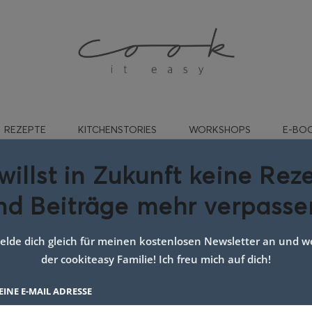
REZEPTE
KITCHENSTORIES
WORKSHOPS
E-BO
willst in Zukunft keine Rez
nd Beiträge mehr verpasse
:
Suppe Mittagessen
lde dich gleich für meinen kostenlosen Newsletter an und we
der cookiteasy Familie! Ich freu mich auf dich!
EINE E-MAIL ADRESSE