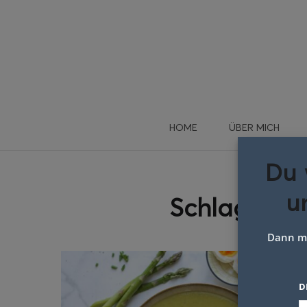
HOME
ÜBER MICH
Du 
u
Schlagwort
Dann me
D