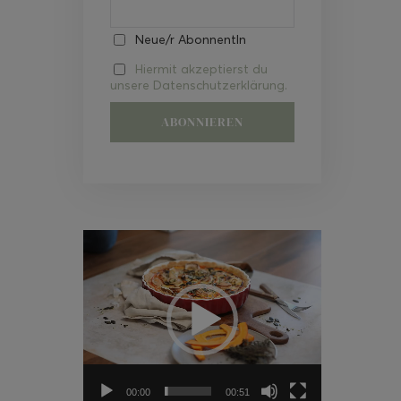
Neue/r AbonnentIn
Hiermit akzeptierst du
unsere Datenschutzerklärung.
Video-
Player
00:00
00:51