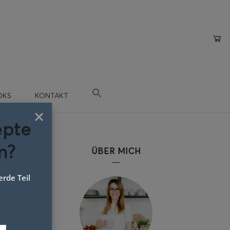
OKS
KONTAKT
×
epte
n?
ÜBER MICH
rde Teil