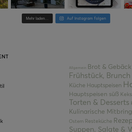
Auf Instagram folgen
Mehr laden…
ENT
Brot & Gebäck
Allgemein
Frühstück, Brunch
Ha
Küche
Hauptspeisen
il
Hauptspeisen süß
Keks
Torten & Desserts
Kulinarische Mitbrin
Rezep
ok
Resteküche
Ostern
Suppen, Salate & V