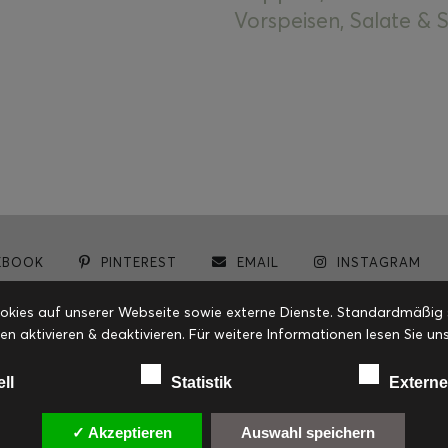
Vorspeisen, Salate &
EBOOK
PINTEREST
EMAIL
INSTAGRAM
© cookiteasy.at by Simone Kemptner | powered by
ECKER Digital IT Solutions
ies auf unserer Webseite sowie externe Dienste. Standardmäßig sin
en aktivieren & deaktivieren. Für weitere Informationen lesen Sie
ell
Statistik
Externe
✓ Akzeptieren
Auswahl speichern