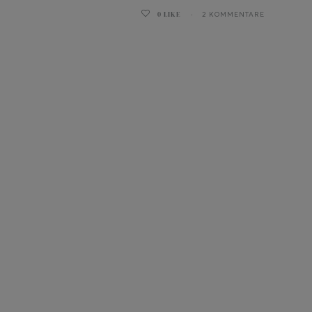
0
LIKE
2 KOMMENTARE
ghurt-Eis am Stil