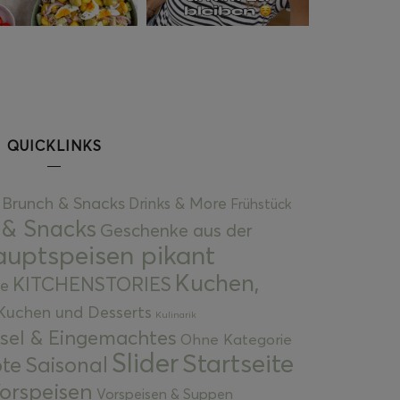
QUICKLINKS
Brunch & Snacks
Drinks & More
Frühstück
 & Snacks
Geschenke aus der
uptspeisen pikant
Kuchen,
KITCHENSTORIES
e
Kuchen und Desserts
Kulinarik
gsel & Eingemachtes
Ohne Kategorie
Slider
Startseite
te
Saisonal
orspeisen
Vorspeisen & Suppen