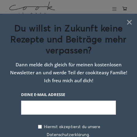
×
Du willst in Zukunft keine
Schlagwort:
Rezepte und Beiträge mehr
Suppe mit
verpassen?
Frühlingszwiebeln
Dann melde dich gleich für meinen kostenlosen
Newsletter an und werde Teil der cookiteasy Familie!
Ich freu mich auf dich!
DEINE E-MAIL ADRESSE
Hiermit akzeptierst du unsere
Datenschutzerklärung.