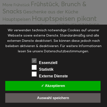
Frühstück, Brunch &
More
Frühstück
Snacks
Geschenke aus der Küche
Hauptspeisen pikant
Hauptspeisen
KITCHENSTORIES
Hauptspeisen süß
Kekse
Wir verwenden technisch notwendige Cookies auf unserer
Kuchen, Torten & Desserts
Kuchen und
Webseite sowie externe Dienste. Standardmäßig sind alle
Kulinarische Mitbringsel &
Desserts
externen Dienste deaktiviert. Sie können diese jedoch nach
Kulinarik
Eingemachtes
belieben aktivieren & deaktivieren. Für weitere Informationen
Resteküche
Ohne Kategorie
Ostern
lesen Sie unsere Datenschutzbestimmungen.
Slider
Startseite
Rezepte
Saisonal
Suppen, Salate & Vorspeisen
Vorspeisen &
Essenziell
Vorspeisen, Salate & Suppen
Suppen
Statistik
Weihnachten
Externe Dienste
Workshops & Events
✓ Akzeptieren
Auswahl speichern
FACEBOOK
PINTEREST
EMAIL