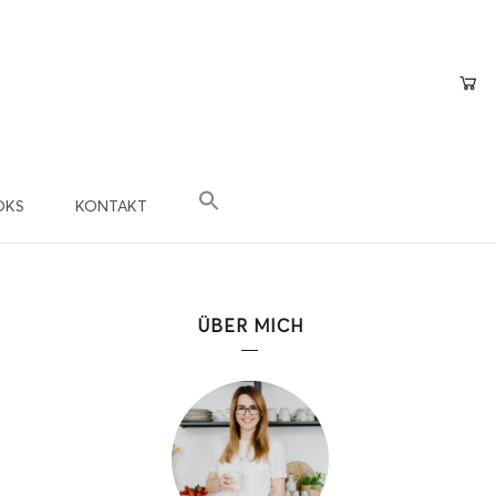
OKS
KONTAKT
×
epte
n?
ÜBER MICH
 Teil der