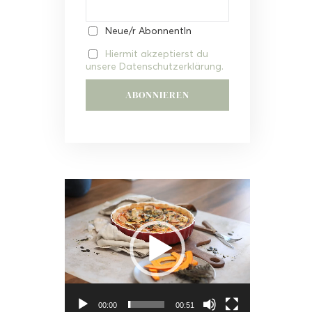
Neue/r AbonnentIn
Hiermit akzeptierst du
unsere Datenschutzerklärung.
Video-
Player
00:00
00:51