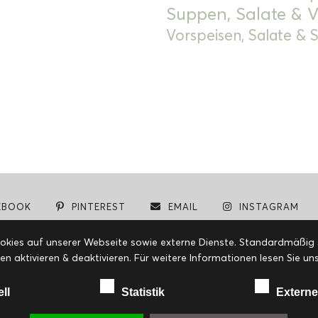
Suppen, Salate & V
Vorspeisen, Salate &
EBOOK
PINTEREST
EMAIL
INSTAGRAM
© cookiteasy.at by Simone Kemptner | powered by
ECKER Digital IT Solutions
ies auf unserer Webseite sowie externe Dienste. Standardmäßig sin
en aktivieren & deaktivieren. Für weitere Informationen lesen Sie
ell
Statistik
Externe