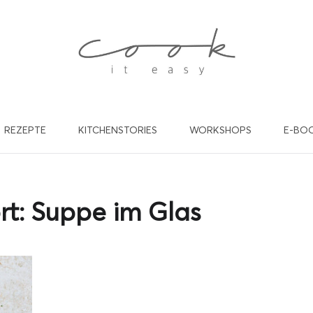
REZEPTE
KITCHENSTORIES
WORKSHOPS
E-BO
willst in Zukunft keine Rez
nd Beiträge mehr verpasse
rt:
Suppe im Glas
de dich gleich für meinen kostenlosen Newsletter an und werde
cookiteasy Familie! Ich freu mich auf dich!
EINE E-MAIL ADRESSE