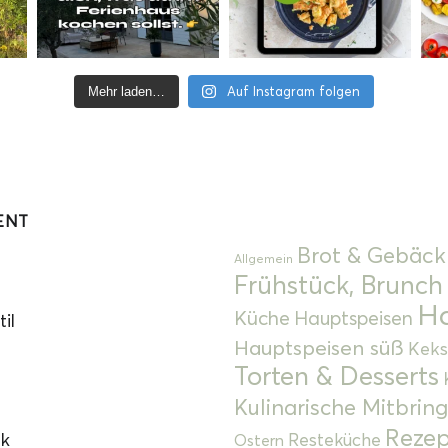
Auf Instagram folgen
Mehr laden…
ENT
Brot & Gebäck
Allgemein
Frühstück, Brunch
Ha
Küche
Hauptspeisen
il
Hauptspeisen süß
Keks
Torten & Desserts
Kulinarische Mitbrin
Rezep
ok
Resteküche
Ostern