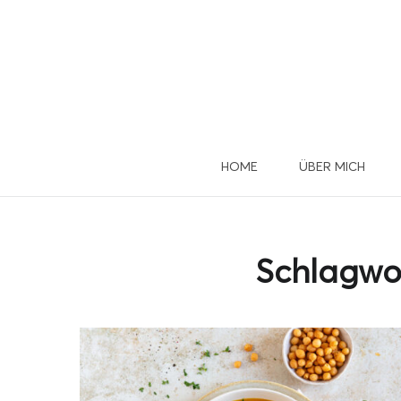
HOME
ÜBER MICH
Du 
u
Schlagwo
Dann mel
D