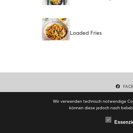
Loaded Fries
FAC
Wir verwenden technisch notwendige Cook
können diese jedoch nach belieb
Essenzi