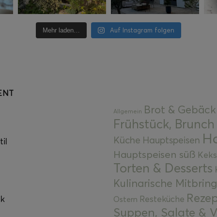
Auf Instagram folgen
Mehr laden…
ENT
Brot & Gebäck
Allgemein
Frühstück, Brunch
Ha
Küche
Hauptspeisen
il
Hauptspeisen süß
Keks
Torten & Desserts
Kulinarische Mitbrin
Rezep
ok
Resteküche
Ostern
Suppen, Salate & V