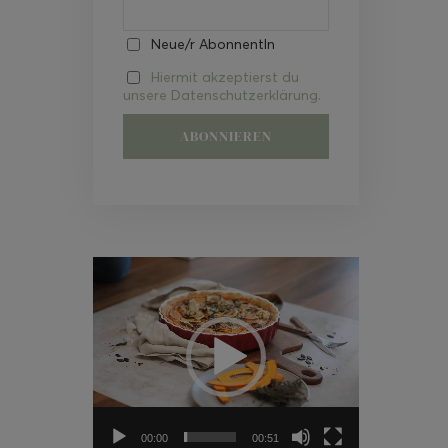
Neue/r AbonnentIn
Hiermit akzeptierst du
unsere Datenschutzerklärung.
Video-
Player
00:00
00:51