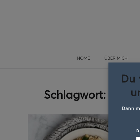
HOME
ÜBER MICH
Du 
u
Schlagwort:
Süßka
Dann me
D