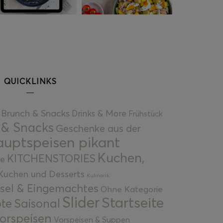
QUICKLINKS
Brunch & Snacks
Drinks & More
Frühstück
 & Snacks
Geschenke aus der
uptspeisen pikant
Kuchen,
KITCHENSTORIES
e
Kuchen und Desserts
Kulinarik
gsel & Eingemachtes
Ohne Kategorie
Slider
Startseite
te
Saisonal
orspeisen
Vorspeisen & Suppen