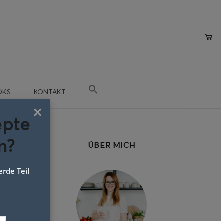
OKS
KONTAKT
×
epte
n?
ÜBER MICH
rde Teil