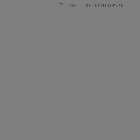
1
LIKE
KEINE KOMMENTARE
ghurt-Eis am Stil