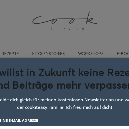
REZEPTE
KITCHENSTORIES
WORKSHOPS
E-BO
willst in Zukunft keine Rez
nd Beiträge mehr verpasse
rtoffel Kohlsprossen Curry
lde dich gleich für meinen kostenlosen Newsletter an und we
der cookiteasy Familie! Ich freu mich auf dich!
EINE E-MAIL ADRESSE