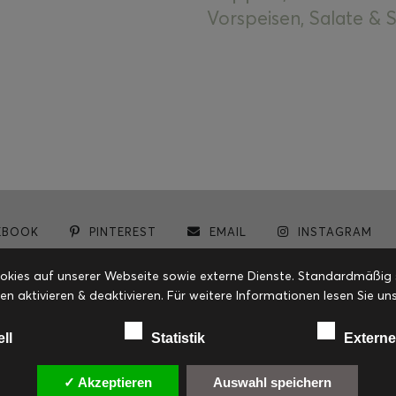
Vorspeisen, Salate &
EBOOK
PINTEREST
EMAIL
INSTAGRAM
© cookiteasy.at by Simone Kemptner | powered by
ECKER Digital IT Solutions
ies auf unserer Webseite sowie externe Dienste. Standardmäßig sin
en aktivieren & deaktivieren. Für weitere Informationen lesen Sie
ell
Statistik
Externe
✓ Akzeptieren
Auswahl speichern