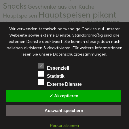
Snacks
Geschenke aus der Küche
Hauptspeisen pikant
Hauptspeisen
KITCHENSTORIES
Hauptspeisen süß
Kekse
Wir verwenden technisch notwendige Cookies auf unserer
Kuchen, Torten & Desserts
Kuchen und
Webseite sowie externe Dienste. Standardmäßig sind alle
Kulinarische Mitbringsel &
Desserts
externen Dienste deaktiviert. Sie können diese jedoch nach
Kulinarik
Eingemachtes
belieben aktivieren & deaktivieren. Für weitere Informationen
Resteküche
Ohne Kategorie
Ostern
lesen Sie unsere Datenschutzbestimmungen.
Slider
Startseite
Rezepte
Saisonal
Suppen, Salate & Vorspeisen
Vorspeisen &
Essenziell
Vorspeisen, Salate & Suppen
Suppen
Statistik
Weihnachten
Externe Dienste
Workshops & Events
✓ Akzeptieren
Auswahl speichern
FACEBOOK
PINTEREST
EMAIL
INSTAGRAM
RSS
Personalisieren