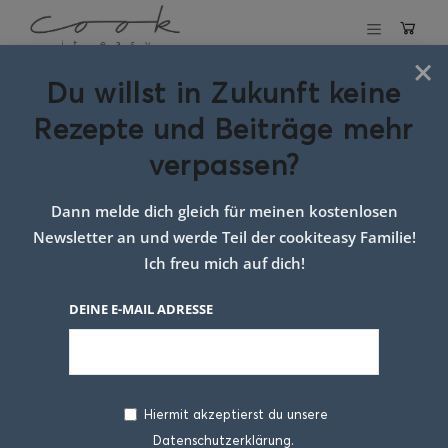
×
Du willst in Zukunft keine
Schlagwort:
Rezepte und Beiträge mehr
süßkartoffel als
verpassen?
beilage
Dann melde dich gleich für meinen kostenlosen
Newsletter an und werde Teil der cookiteasy Familie!
Ich freu mich auf dich!
DEINE E-MAIL ADRESSE
Hiermit akzeptierst du unsere
Datenschutzerklärung.