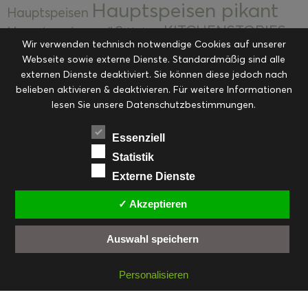
Hauptspeisen pikant
Hauptspeisen
KITCHENSTORIES
Hauptspeisen süß
Kekse
Wir verwenden technisch notwendige Cookies auf unserer
Kuchen, Torten & Desserts
Kuchen und
Webseite sowie externe Dienste. Standardmäßig sind alle
Kulinarische Mitbringsel &
Desserts
externen Dienste deaktiviert. Sie können diese jedoch nach
Kulinarik
Eingemachtes
belieben aktivieren & deaktivieren. Für weitere Informationen
Resteküche
Ohne Kategorie
Ostern
lesen Sie unsere Datenschutzbestimmungen.
Slider
Startseite
Rezepte
Saisonal
Suppen, Salate & Vorspeisen
Vorspeisen &
Essenziell
Vorspeisen, Salate & Suppen
Suppen
Statistik
Weihnachten
Externe Dienste
Workshops & Events
✓ Akzeptieren
Auswahl speichern
FACEBOOK
PINTEREST
EMAIL
INSTAGRAM
RSS
Personalisieren
© cookiteasy.at by Simone Kemptner | powered by
ECKER Digital IT Solutions