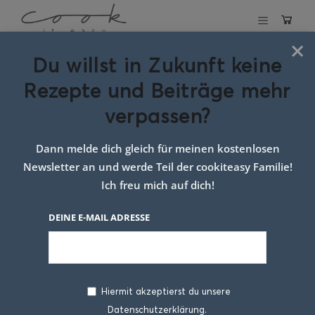
×
Du willst in Zukunft keine
Schlagwort:
süßes
Rezepte und Beiträge mehr
Rezept mit Zimt
verpassen?
Dann melde dich gleich für meinen kostenlosen
Newsletter an und werde Teil der cookiteasy Familie!
Ich freu mich auf dich!
DEINE E-MAIL ADRESSE
Hiermit akzeptierst du unsere
Datenschutzerklärung.