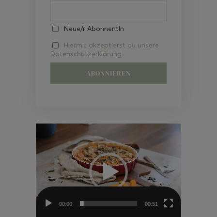
Neue/r AbonnentIn
Hiermit akzeptierst du unsere
Datenschutzerklärung.
Video-
Player
00:00
00:51