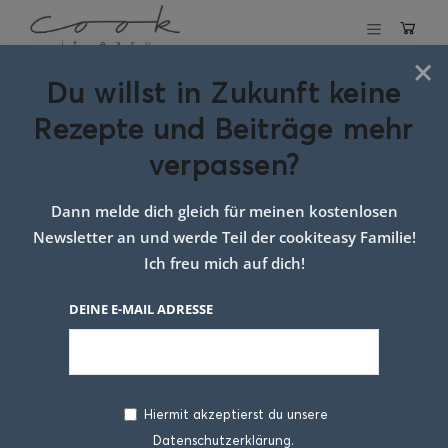
×
Du willst in Zukunft keine
Schlagwort:
süßes
Rezepte und Beiträge mehr
Airfryer Rezept
verpassen?
Dann melde dich gleich für meinen kostenlosen
Newsletter an und werde Teil der cookiteasy Familie!
Ich freu mich auf dich!
DEINE E-MAIL ADRESSE
Hiermit akzeptierst du unsere
Datenschutzerklärung.