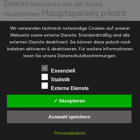
Snacks
Geschenke aus der Küche
Hauptspeisen pikant
Hauptspeisen
KITCHENSTORIES
Hauptspeisen süß
Kekse
Wir verwenden technisch notwendige Cookies auf unserer
Kuchen, Torten & Desserts
Kuchen und
Webseite sowie externe Dienste. Standardmäßig sind alle
Kulinarische Mitbringsel &
Desserts
externen Dienste deaktiviert. Sie können diese jedoch nach
Kulinarik
Eingemachtes
belieben aktivieren & deaktivieren. Für weitere Informationen
Resteküche
Ohne Kategorie
Ostern
lesen Sie unsere Datenschutzbestimmungen.
Slider
Startseite
Rezepte
Saisonal
Suppen, Salate & Vorspeisen
Vorspeisen &
Essenziell
Vorspeisen, Salate & Suppen
Suppen
Statistik
Weihnachten
Externe Dienste
Workshops & Events
✓ Akzeptieren
Auswahl speichern
FACEBOOK
PINTEREST
EMAIL
INSTAGRAM
RSS
Personalisieren