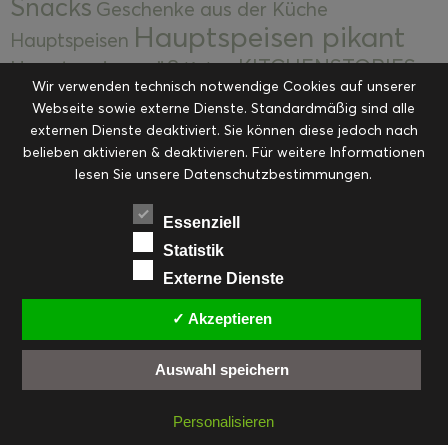
Snacks
Geschenke aus der Küche
Hauptspeisen pikant
Hauptspeisen
KITCHENSTORIES
Hauptspeisen süß
Kekse
Wir verwenden technisch notwendige Cookies auf unserer
Kuchen, Torten & Desserts
Kuchen und
Webseite sowie externe Dienste. Standardmäßig sind alle
Kulinarische Mitbringsel &
Desserts
externen Dienste deaktiviert. Sie können diese jedoch nach
Kulinarik
Eingemachtes
belieben aktivieren & deaktivieren. Für weitere Informationen
Resteküche
Ohne Kategorie
Ostern
lesen Sie unsere Datenschutzbestimmungen.
Slider
Startseite
Rezepte
Saisonal
Suppen, Salate & Vorspeisen
Vorspeisen &
Essenziell
Vorspeisen, Salate & Suppen
Suppen
Statistik
Weihnachten
Externe Dienste
Workshops & Events
✓ Akzeptieren
Auswahl speichern
FACEBOOK
PINTEREST
EMAIL
INSTAGRAM
RSS
Personalisieren