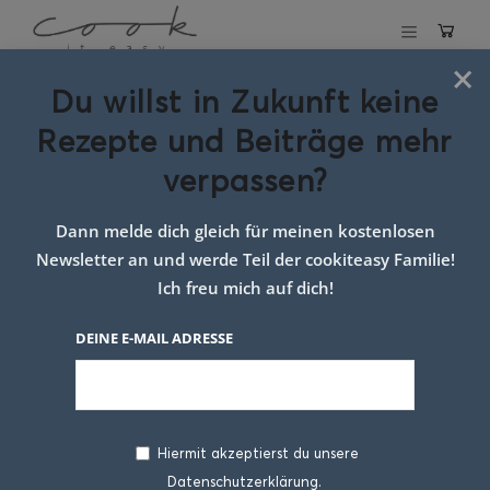
×
Du willst in Zukunft keine
Schlagwort:
süße
Rezepte und Beiträge mehr
palatschinken
verpassen?
Dann melde dich gleich für meinen kostenlosen
Newsletter an und werde Teil der cookiteasy Familie!
Ich freu mich auf dich!
DEINE E-MAIL ADRESSE
Hiermit akzeptierst du unsere
Datenschutzerklärung.