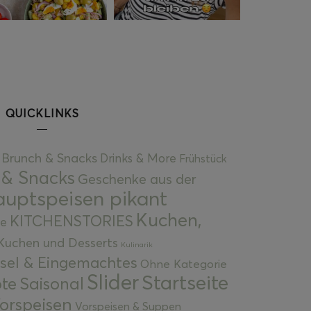
QUICKLINKS
Brunch & Snacks
Drinks & More
Frühstück
 & Snacks
Geschenke aus der
uptspeisen pikant
Kuchen,
KITCHENSTORIES
e
Kuchen und Desserts
Kulinarik
gsel & Eingemachtes
Ohne Kategorie
Slider
Startseite
te
Saisonal
orspeisen
Vorspeisen & Suppen