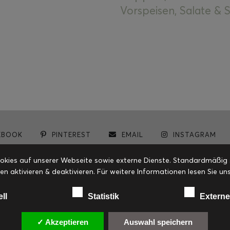
Vorspeisen, Salate &
EBOOK
PINTEREST
EMAIL
INSTAGRAM
© cookiteasy.at by Simone Kemptner | powered by
ECKER Digital IT Solutions
ies auf unserer Webseite sowie externe Dienste. Standardmäßig sin
en aktivieren & deaktivieren. Für weitere Informationen lesen Sie
ell
Statistik
Externe
✓ Akzeptieren
Auswahl speichern