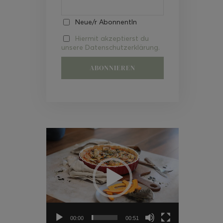
Neue/r AbonnentIn
Hiermit akzeptierst du
unsere Datenschutzerklärung.
Video-
Player
00:00
00:51