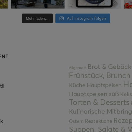
Auf Instagram folgen
Mehr laden…
ENT
Brot & Gebäck
Allgemein
Frühstück, Brunch
Ha
Küche
Hauptspeisen
il
Hauptspeisen süß
Keks
Torten & Desserts
Kulinarische Mitbrin
Rezep
ok
Resteküche
Ostern
Suppen, Salate & V