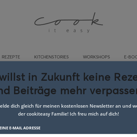
REZEPTE
KITCHENSTORIES
WORKSHOPS
E-BO
willst in Zukunft keine Rez
nd Beiträge mehr verpasse
üße Espresso Momente
lde dich gleich für meinen kostenlosen Newsletter an und we
der cookiteasy Familie! Ich freu mich auf dich!
EINE E-MAIL ADRESSE