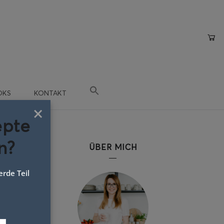
OKS
KONTAKT
×
epte
n?
ÜBER MICH
rde Teil