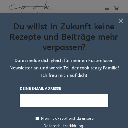
×
Du willst in Zukunft keine
Schlagwort:
süß
Rezepte und Beiträge mehr
salzig Grillgericht
verpassen?
Dann melde dich gleich für meinen kostenlosen
Newsletter an und werde Teil der cookiteasy Familie!
Ich freu mich auf dich!
DEINE E-MAIL ADRESSE
Hiermit akzeptierst du unsere
Datenschutzerklärung.