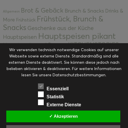
Brot & Gebäck
Brunch & Snacks
Drinks &
Allgemein
Frühstück, Brunch &
More
Frühstück
Snacks
Geschenke aus der Küche
Hauptspeisen pikant
Hauptspeisen
KITCHENSTORIES
Hauptspeisen süß
Kekse
Wir verwenden technisch notwendige Cookies auf unserer
Kuchen, Torten & Desserts
Kuchen und
Webseite sowie externe Dienste. Standardmäßig sind alle
Kulinarische Mitbringsel &
Desserts
externen Dienste deaktiviert. Sie können diese jedoch nach
Kulinarik
Eingemachtes
belieben aktivieren & deaktivieren. Für weitere Informationen
Resteküche
Ohne Kategorie
Ostern
lesen Sie unsere Datenschutzbestimmungen.
Slider
Startseite
Rezepte
Saisonal
Suppen, Salate & Vorspeisen
Vorspeisen &
Essenziell
Vorspeisen, Salate & Suppen
Suppen
Statistik
Weihnachten
Externe Dienste
Workshops & Events
✓ Akzeptieren