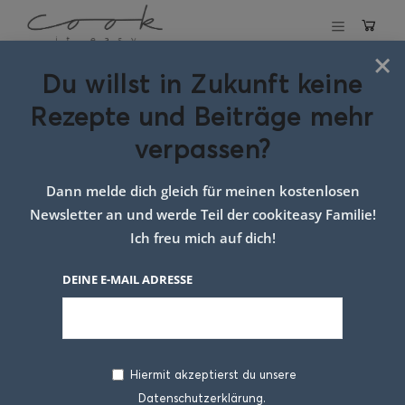
×
Du willst in Zukunft keine
Schlagwort:
Rezepte und Beiträge mehr
spinat käse
verpassen?
nudeln
Dann melde dich gleich für meinen kostenlosen
Newsletter an und werde Teil der cookiteasy Familie!
Ich freu mich auf dich!
DEINE E-MAIL ADRESSE
Hiermit akzeptierst du unsere
Datenschutzerklärung.