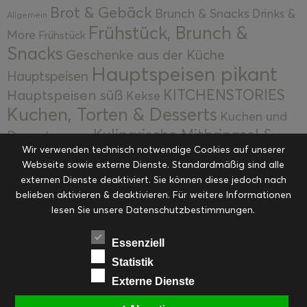
Brot & Gebäck
Brunch & Snacks
Drinks &
Allgemein
Frühstück, Brunch &
More
Frühstück
Snacks
Geschenke aus der Küche
Hauptspeisen pikant
Hauptspeisen
KITCHENSTORIES
Hauptspeisen süß
Kekse
Kuchen, Torten & Desserts
Kuchen und
Kulinarische Mitbringsel &
Desserts
Kulinarik
Wir verwenden technisch notwendige Cookies auf unserer
Eingemachtes
Resteküche
Ohne Kategorie
Ostern
Webseite sowie externe Dienste. Standardmäßig sind alle
Slider
Startseite
Rezepte
Saisonal
externen Dienste deaktiviert. Sie können diese jedoch nach
Suppen, Salate & Vorspeisen
belieben aktivieren & deaktivieren. Für weitere Informationen
Vorspeisen &
lesen Sie unsere Datenschutzbestimmungen.
Vorspeisen, Salate & Suppen
Suppen
Weihnachten
Workshops & Events
Essenziell
Statistik
Externe Dienste