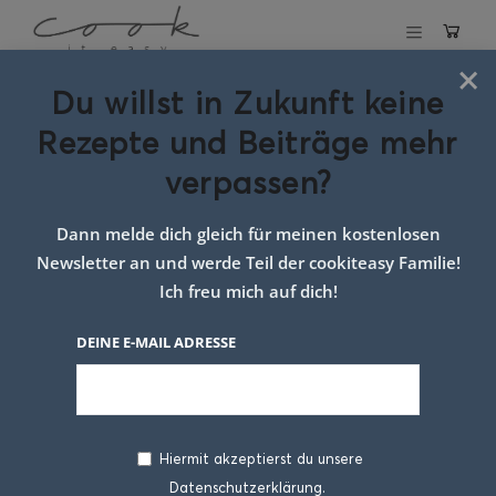
×
Du willst in Zukunft keine
Schlagwort:
Rezepte und Beiträge mehr
spargel rezept
verpassen?
sommer
Dann melde dich gleich für meinen kostenlosen
Newsletter an und werde Teil der cookiteasy Familie!
Ich freu mich auf dich!
DEINE E-MAIL ADRESSE
Hiermit akzeptierst du unsere
Datenschutzerklärung.