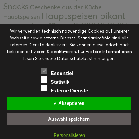
Snacks
Geschenke aus der Küche
Hauptspeisen pikant
Hauptspeisen
KITCHENSTORIES
Hauptspeisen süß
Kekse
Wir verwenden technisch notwendige Cookies auf unserer
Kuchen, Torten & Desserts
Kuchen und
Webseite sowie externe Dienste. Standardmäßig sind alle
Kulinarische Mitbringsel &
Desserts
externen Dienste deaktiviert. Sie können diese jedoch nach
Kulinarik
Eingemachtes
belieben aktivieren & deaktivieren. Für weitere Informationen
Resteküche
Ohne Kategorie
Ostern
lesen Sie unsere Datenschutzbestimmungen.
Slider
Startseite
Rezepte
Saisonal
Suppen, Salate & Vorspeisen
Vorspeisen &
Essenziell
Vorspeisen, Salate & Suppen
Suppen
Statistik
Weihnachten
Externe Dienste
Workshops & Events
✓ Akzeptieren
Auswahl speichern
FACEBOOK
PINTEREST
EMAIL
INSTAGRAM
RSS
Personalisieren