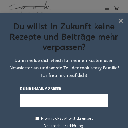
×
Du willst in Zukunft keine
Schlagwort:
Rezepte und Beiträge mehr
sommer küche
verpassen?
leicht
Dann melde dich gleich für meinen kostenlosen
Newsletter an und werde Teil der cookiteasy Familie!
Ich freu mich auf dich!
DEINE E-MAIL ADRESSE
Hiermit akzeptierst du unsere
Datenschutzerklärung.