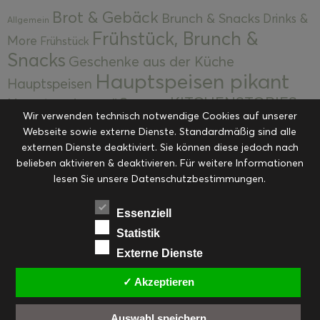
Brot & Gebäck
Brunch & Snacks
Drinks &
Allgemein
Frühstück, Brunch &
More
Frühstück
Snacks
Geschenke aus der Küche
Hauptspeisen pikant
Hauptspeisen
KITCHENSTORIES
Hauptspeisen süß
Kekse
Wir verwenden technisch notwendige Cookies auf unserer
Kuchen, Torten & Desserts
Kuchen und
Webseite sowie externe Dienste. Standardmäßig sind alle
Kulinarische Mitbringsel &
Desserts
externen Dienste deaktiviert. Sie können diese jedoch nach
Kulinarik
Eingemachtes
belieben aktivieren & deaktivieren. Für weitere Informationen
Resteküche
Ohne Kategorie
Ostern
lesen Sie unsere Datenschutzbestimmungen.
Slider
Startseite
Rezepte
Saisonal
Suppen, Salate & Vorspeisen
Vorspeisen &
Essenziell
Vorspeisen, Salate & Suppen
Suppen
Statistik
Weihnachten
Externe Dienste
Workshops & Events
✓ Akzeptieren
Auswahl speichern