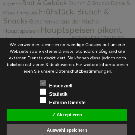
Brot & Gebäck
Brunch & Snacks
Drinks &
Allgemein
Frühstück, Brunch &
More
Frühstück
Snacks
Geschenke aus der Küche
Hauptspeisen pikant
Hauptspeisen
KITCHENSTORIES
Hauptspeisen süß
Kekse
Wir verwenden technisch notwendige Cookies auf unserer
Kuchen, Torten & Desserts
Kuchen und
Webseite sowie externe Dienste. Standardmäßig sind alle
Kulinarische Mitbringsel &
Desserts
externen Dienste deaktiviert. Sie können diese jedoch nach
Kulinarik
Eingemachtes
belieben aktivieren & deaktivieren. Für weitere Informationen
Resteküche
Ohne Kategorie
Ostern
lesen Sie unsere Datenschutzbestimmungen.
Slider
Startseite
Rezepte
Saisonal
Suppen, Salate & Vorspeisen
Vorspeisen &
Essenziell
Vorspeisen, Salate & Suppen
Suppen
Statistik
Weihnachten
Externe Dienste
Workshops & Events
✓ Akzeptieren
Auswahl speichern