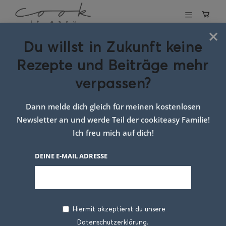
×
Du willst in Zukunft keine
Schlagwort:
Rezepte und Beiträge mehr
Smoky’s Geschirr
verpassen?
mit Herbstrezept
Dann melde dich gleich für meinen kostenlosen
Newsletter an und werde Teil der cookiteasy Familie!
Ich freu mich auf dich!
DEINE E-MAIL ADRESSE
Hiermit akzeptierst du unsere
Datenschutzerklärung.