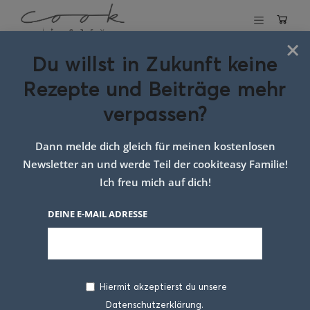
×
Du willst in Zukunft keine
Schlagwort:
Rezepte und Beiträge mehr
sauerteigbrot mit
verpassen?
roggenmehl
Dann melde dich gleich für meinen kostenlosen
Newsletter an und werde Teil der cookiteasy Familie!
Ich freu mich auf dich!
DEINE E-MAIL ADRESSE
Hiermit akzeptierst du unsere
Datenschutzerklärung.