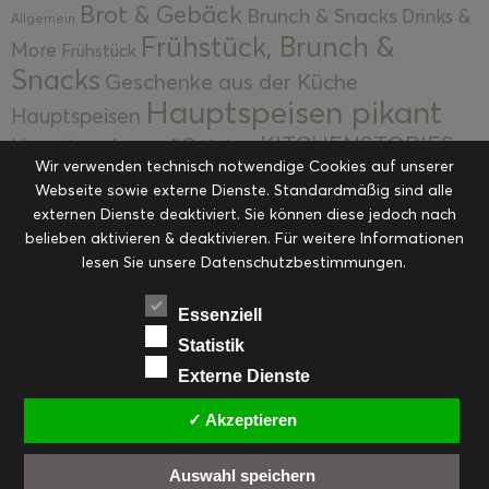
Brot & Gebäck
Brunch & Snacks
Drinks &
Allgemein
Frühstück, Brunch &
More
Frühstück
Snacks
Geschenke aus der Küche
Hauptspeisen pikant
Hauptspeisen
KITCHENSTORIES
Hauptspeisen süß
Kekse
Wir verwenden technisch notwendige Cookies auf unserer
Kuchen, Torten & Desserts
Kuchen und
Webseite sowie externe Dienste. Standardmäßig sind alle
Kulinarische Mitbringsel &
Desserts
externen Dienste deaktiviert. Sie können diese jedoch nach
Kulinarik
Eingemachtes
belieben aktivieren & deaktivieren. Für weitere Informationen
Resteküche
Ohne Kategorie
Ostern
lesen Sie unsere Datenschutzbestimmungen.
Slider
Startseite
Rezepte
Saisonal
Suppen, Salate & Vorspeisen
Vorspeisen &
Essenziell
Vorspeisen, Salate & Suppen
Suppen
Statistik
Weihnachten
Externe Dienste
Workshops & Events
✓ Akzeptieren
Auswahl speichern