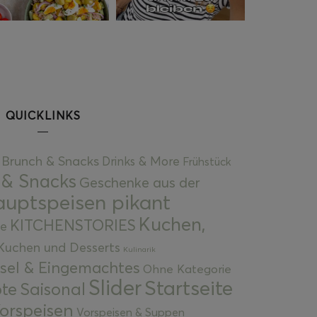
QUICKLINKS
Brunch & Snacks
Drinks & More
Frühstück
 & Snacks
Geschenke aus der
uptspeisen pikant
Kuchen,
KITCHENSTORIES
e
Kuchen und Desserts
Kulinarik
gsel & Eingemachtes
Ohne Kategorie
Slider
Startseite
te
Saisonal
orspeisen
Vorspeisen & Suppen