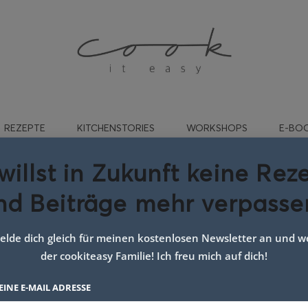
REZEPTE
KITCHENSTORIES
WORKSHOPS
E-BO
willst in Zukunft keine Rez
nd Beiträge mehr verpasse
lat bowl mit gerösteten
toffeln google
lde dich gleich für meinen kostenlosen Newsletter an und we
der cookiteasy Familie! Ich freu mich auf dich!
EINE E-MAIL ADRESSE