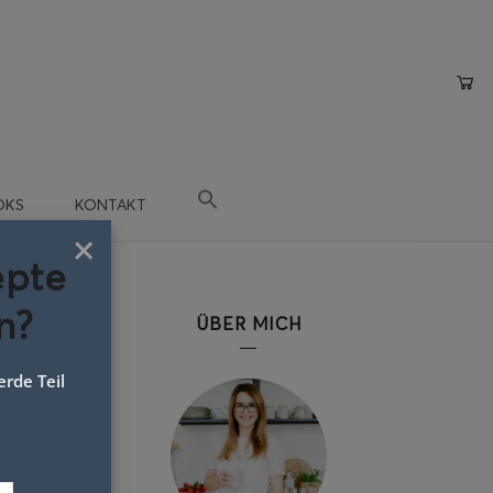
OKS
KONTAKT
×
epte
n?
ÜBER MICH
rde Teil