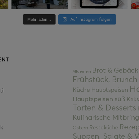
Auf Instagram folgen
Mehr laden…
ENT
Brot & Gebäck
Allgemein
Frühstück, Brunch
Ha
Küche
Hauptspeisen
il
Hauptspeisen süß
Keks
Torten & Desserts
Kulinarische Mitbrin
Rezep
ok
Resteküche
Ostern
Suppen, Salate & V