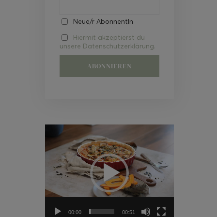
Neue/r AbonnentIn
Hiermit akzeptierst du
unsere Datenschutzerklärung.
Video-
Player
00:00
00:51