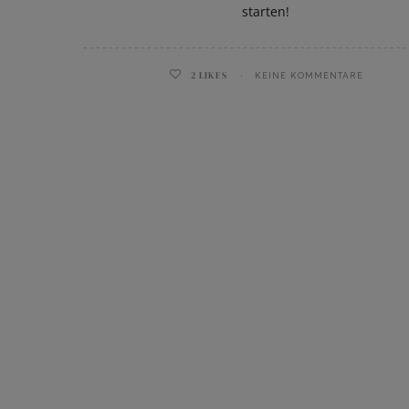
starten!
2
LIKES
KEINE KOMMENTARE
ghurt-Eis am Stil