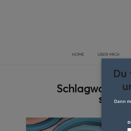
HOME
ÜBER MICH
Du 
u
Schlagwort:
sa
süßkar
Dann me
D