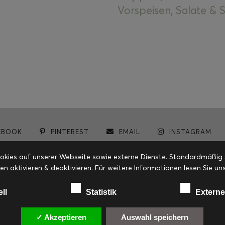
Vorspeisen, Salate &
EBOOK
PINTEREST
EMAIL
INSTAGRAM
© cookiteasy.at by Simone Kemptner | powered by
ECKER Digital IT Solutions
ies auf unserer Webseite sowie externe Dienste. Standardmäßig sin
en aktivieren & deaktivieren. Für weitere Informationen lesen Sie
ell
Statistik
Externe
✓ Akzeptieren
Auswahl speichern