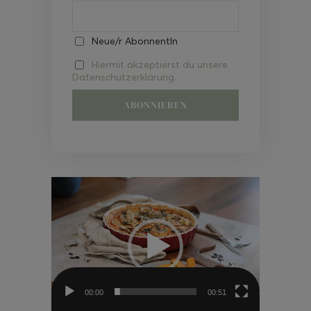
Neue/r AbonnentIn
Hiermit akzeptierst du unsere
Datenschutzerklärung.
Video-
Player
00:00
00:51