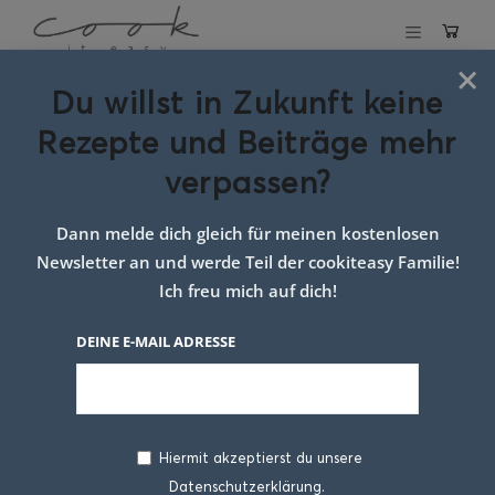
×
Du willst in Zukunft keine
Schlagwort:
Rezepte und Beiträge mehr
saisonales curry
verpassen?
Dann melde dich gleich für meinen kostenlosen
Newsletter an und werde Teil der cookiteasy Familie!
Ich freu mich auf dich!
DEINE E-MAIL ADRESSE
Hiermit akzeptierst du unsere
Datenschutzerklärung.