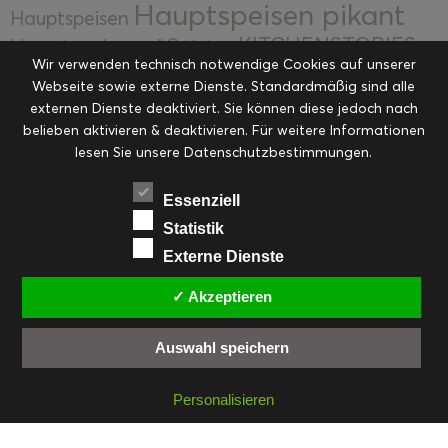
Hauptspeisen pikant
Hauptspeisen
KITCHENSTORIES
Hauptspeisen süß
Kekse
Wir verwenden technisch notwendige Cookies auf unserer
Kuchen, Torten & Desserts
Kuchen und
Webseite sowie externe Dienste. Standardmäßig sind alle
Kulinarische Mitbringsel &
Desserts
externen Dienste deaktiviert. Sie können diese jedoch nach
Kulinarik
Eingemachtes
belieben aktivieren & deaktivieren. Für weitere Informationen
Resteküche
Ohne Kategorie
Ostern
lesen Sie unsere Datenschutzbestimmungen.
Slider
Startseite
Rezepte
Saisonal
Suppen, Salate & Vorspeisen
Vorspeisen &
Essenziell
Vorspeisen, Salate & Suppen
Suppen
Statistik
Weihnachten
Externe Dienste
Workshops & Events
✓ Akzeptieren
Auswahl speichern
FACEBOOK
PINTEREST
EMAIL
INSTAGRAM
RSS
Personalisieren
© cookiteasy.at by Simone Kemptner | powered by
ECKER Digital IT Solutions