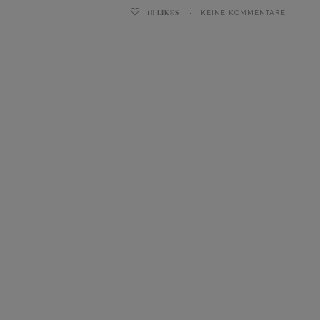
10
LIKES
KEINE KOMMENTARE
ghurt-Eis am Stil