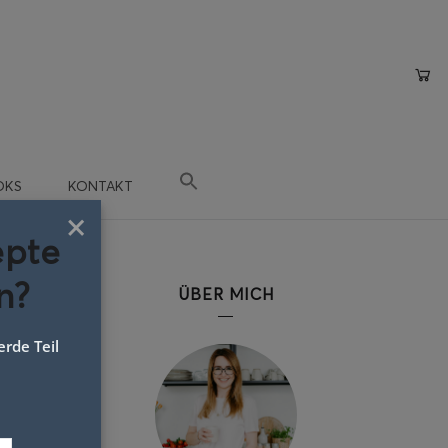
OKS
KONTAKT
×
epte
n?
ÜBER MICH
rde Teil