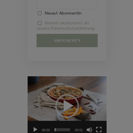
Neue/r AbonnentIn
Hiermit akzeptierst du
unsere Datenschutzerklärung.
Video-
Player
00:00
00:51