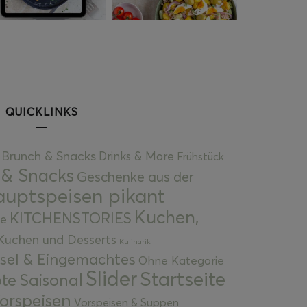
QUICKLINKS
Brunch & Snacks
Drinks & More
Frühstück
 & Snacks
Geschenke aus der
uptspeisen pikant
Kuchen,
KITCHENSTORIES
e
Kuchen und Desserts
Kulinarik
gsel & Eingemachtes
Ohne Kategorie
Slider
Startseite
te
Saisonal
orspeisen
Vorspeisen & Suppen