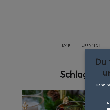
HOME
ÜBER MICH
Du 
u
Schlagwort
Dann me
D