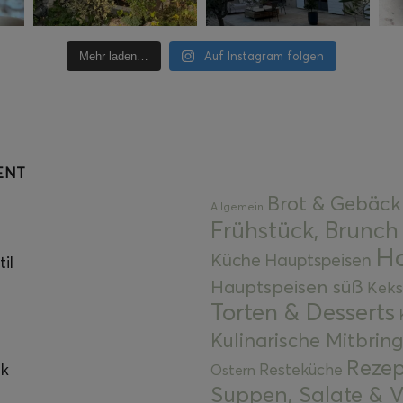
Auf Instagram folgen
Mehr laden…
ENT
Brot & Gebäck
Allgemein
Frühstück, Brunch
Ha
Küche
Hauptspeisen
il
Hauptspeisen süß
Keks
Torten & Desserts
Kulinarische Mitbrin
Rezep
ok
Resteküche
Ostern
Suppen, Salate & V