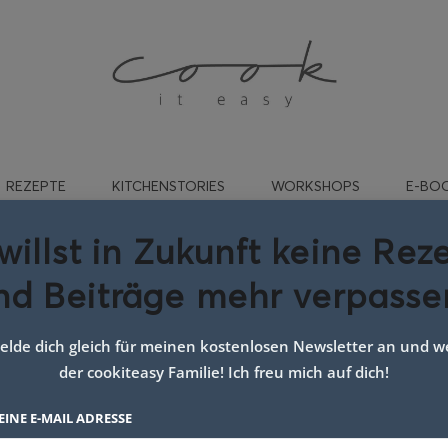
REZEPTE
KITCHENSTORIES
WORKSHOPS
E-BO
willst in Zukunft keine Rez
nd Beiträge mehr verpasse
:
saisonale Getränke
lde dich gleich für meinen kostenlosen Newsletter an und we
der cookiteasy Familie! Ich freu mich auf dich!
EINE E-MAIL ADRESSE