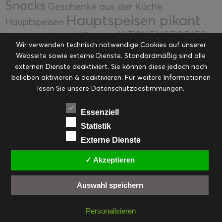
Snacks
Geschenke aus der Küche
Hauptspeisen pikant
Hauptspeisen
KITCHENSTORIES
Hauptspeisen süß
Kekse
Wir verwenden technisch notwendige Cookies auf unserer
Kuchen, Torten & Desserts
Kuchen und
Webseite sowie externe Dienste. Standardmäßig sind alle
Kulinarische Mitbringsel &
Desserts
externen Dienste deaktiviert. Sie können diese jedoch nach
Kulinarik
Eingemachtes
belieben aktivieren & deaktivieren. Für weitere Informationen
Resteküche
Ohne Kategorie
Ostern
lesen Sie unsere Datenschutzbestimmungen.
Slider
Startseite
Rezepte
Saisonal
Suppen, Salate & Vorspeisen
Vorspeisen &
Essenziell
Vorspeisen, Salate & Suppen
Suppen
Statistik
Weihnachten
Externe Dienste
Workshops & Events
✓ Akzeptieren
Auswahl speichern
FACEBOOK
PINTEREST
EMAIL
INSTAGRAM
RSS
Personalisieren