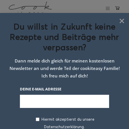
×
Du willst in Zukunft keine
Schlagwort:
Rezepte und Beiträge mehr
Rotkraut Beilage
verpassen?
Dann melde dich gleich für meinen kostenlosen
Newsletter an und werde Teil der cookiteasy Familie!
Ich freu mich auf dich!
DEINE E-MAIL ADRESSE
Hiermit akzeptierst du unsere
Datenschutzerklärung.