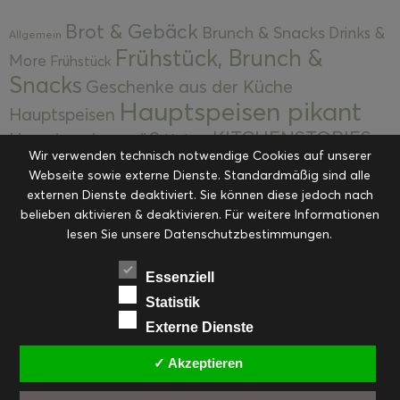
Brot & Gebäck
Brunch & Snacks
Drinks &
Allgemein
Frühstück, Brunch &
More
Frühstück
Snacks
Geschenke aus der Küche
Hauptspeisen pikant
Hauptspeisen
KITCHENSTORIES
Hauptspeisen süß
Kekse
Wir verwenden technisch notwendige Cookies auf unserer
Kuchen, Torten & Desserts
Kuchen und
Webseite sowie externe Dienste. Standardmäßig sind alle
Kulinarische Mitbringsel &
Desserts
externen Dienste deaktiviert. Sie können diese jedoch nach
Kulinarik
Eingemachtes
belieben aktivieren & deaktivieren. Für weitere Informationen
Resteküche
Ohne Kategorie
Ostern
lesen Sie unsere Datenschutzbestimmungen.
Slider
Startseite
Rezepte
Saisonal
Suppen, Salate & Vorspeisen
Vorspeisen &
Essenziell
Vorspeisen, Salate & Suppen
Suppen
Statistik
Weihnachten
Externe Dienste
Workshops & Events
✓ Akzeptieren