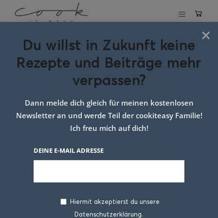
×
Du willst in Zukunft keine
Schlagwort:
roten
Rezepte und Beiträge mehr
rüben pizza mit
verpassen?
ziegenkäse
Dann melde dich gleich für meinen kostenlosen
Newsletter an und werde Teil der cookiteasy Familie!
Ich freu mich auf dich!
DEINE E-MAIL ADRESSE
Hiermit akzeptierst du unsere
Datenschutzerklärung.