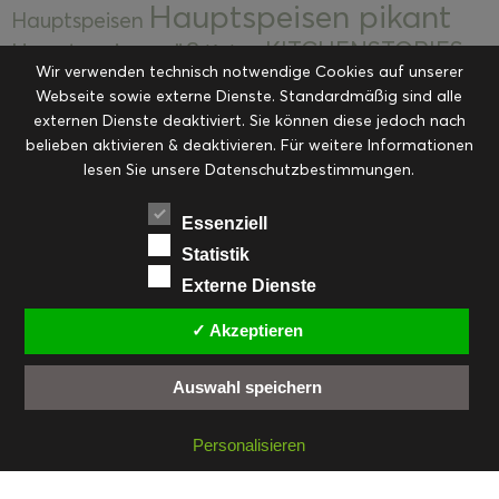
Hauptspeisen pikant
Hauptspeisen
KITCHENSTORIES
Hauptspeisen süß
Kekse
Wir verwenden technisch notwendige Cookies auf unserer
Kuchen, Torten & Desserts
Kuchen und
Webseite sowie externe Dienste. Standardmäßig sind alle
Kulinarische Mitbringsel &
Desserts
externen Dienste deaktiviert. Sie können diese jedoch nach
Kulinarik
Eingemachtes
belieben aktivieren & deaktivieren. Für weitere Informationen
Resteküche
Ohne Kategorie
Ostern
lesen Sie unsere Datenschutzbestimmungen.
Slider
Startseite
Rezepte
Saisonal
Suppen, Salate & Vorspeisen
Vorspeisen &
Essenziell
Vorspeisen, Salate & Suppen
Suppen
Statistik
Weihnachten
Externe Dienste
Workshops & Events
✓ Akzeptieren
Auswahl speichern
FACEBOOK
PINTEREST
EMAIL
INSTAGRAM
RSS
Personalisieren
© cookiteasy.at by Simone Kemptner | powered by
ECKER Digital IT Solutions