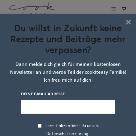
×
Du willst in Zukunft keine
Schlagwort:
Rote
Rezepte und Beiträge mehr
Rüben Tartar
verpassen?
Dann melde dich gleich für meinen kostenlosen
Newsletter an und werde Teil der cookiteasy Familie!
Ich freu mich auf dich!
DEINE E-MAIL ADRESSE
Hiermit akzeptierst du unsere
Datenschutzerklärung.