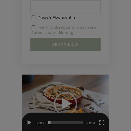
Neue/r AbonnentIn
Hiermit akzeptierst du unsere
Datenschutzerklärung.
Video-
Player
00:00
00:51