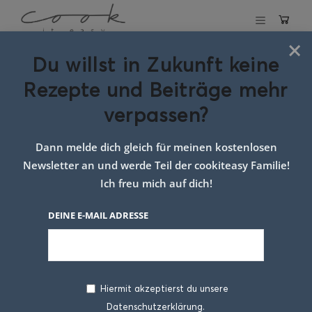
×
Du willst in Zukunft keine
Schlagwort:
rote
Rezepte und Beiträge mehr
beete
verpassen?
Dann melde dich gleich für meinen kostenlosen
Newsletter an und werde Teil der cookiteasy Familie!
Ich freu mich auf dich!
DEINE E-MAIL ADRESSE
Hiermit akzeptierst du unsere
Datenschutzerklärung.