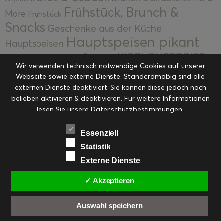
Frühstück, Brunch &
More
Frühstück
Snacks
Geschenke aus der Küche
Hauptspeisen pikant
Hauptspeisen
KITCHENSTORIES
Hauptspeisen süß
Kekse
Wir verwenden technisch notwendige Cookies auf unserer
Kuchen, Torten & Desserts
Kuchen und
Webseite sowie externe Dienste. Standardmäßig sind alle
Kulinarische Mitbringsel &
Desserts
externen Dienste deaktiviert. Sie können diese jedoch nach
Kulinarik
Eingemachtes
belieben aktivieren & deaktivieren. Für weitere Informationen
Resteküche
Ohne Kategorie
Ostern
lesen Sie unsere Datenschutzbestimmungen.
Slider
Startseite
Rezepte
Saisonal
Suppen, Salate & Vorspeisen
Vorspeisen &
Essenziell
Vorspeisen, Salate & Suppen
Suppen
Statistik
Weihnachten
Externe Dienste
Workshops & Events
✓ Akzeptieren
Auswahl speichern
FACEBOOK
PINTEREST
EMAIL