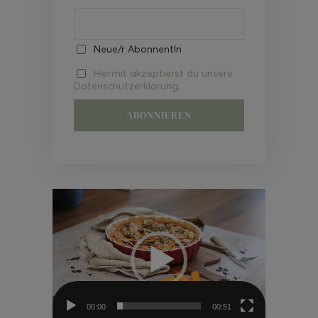
Neue/r AbonnentIn
Hiermit akzeptierst du unsere
Datenschutzerklärung.
Video-
Player
00:00
00:51