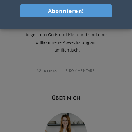
Rote Rüben Spätzle mit Bergkäse
und Speck
Diese leckeren Rote Rüben Spätzle
begeistern Groß und Klein und sind eine
willkommene Abwechslung am
Familientisch.
6
LIKES
3 KOMMENTARE
ÜBER MICH