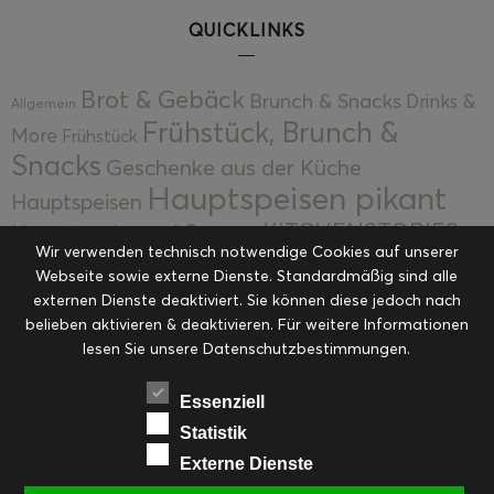
QUICKLINKS
Brot & Gebäck
Brunch & Snacks
Drinks &
Allgemein
Frühstück, Brunch &
More
Frühstück
Snacks
Geschenke aus der Küche
Hauptspeisen pikant
Hauptspeisen
KITCHENSTORIES
Hauptspeisen süß
Kekse
Wir verwenden technisch notwendige Cookies auf unserer
Kuchen, Torten & Desserts
Kuchen und
Webseite sowie externe Dienste. Standardmäßig sind alle
Kulinarische Mitbringsel &
Desserts
externen Dienste deaktiviert. Sie können diese jedoch nach
Kulinarik
Eingemachtes
belieben aktivieren & deaktivieren. Für weitere Informationen
Resteküche
Ohne Kategorie
Ostern
lesen Sie unsere Datenschutzbestimmungen.
Slider
Startseite
Rezepte
Saisonal
Suppen, Salate & Vorspeisen
Vorspeisen &
Essenziell
Vorspeisen, Salate & Suppen
Suppen
Statistik
Weihnachten
Externe Dienste
Workshops & Events