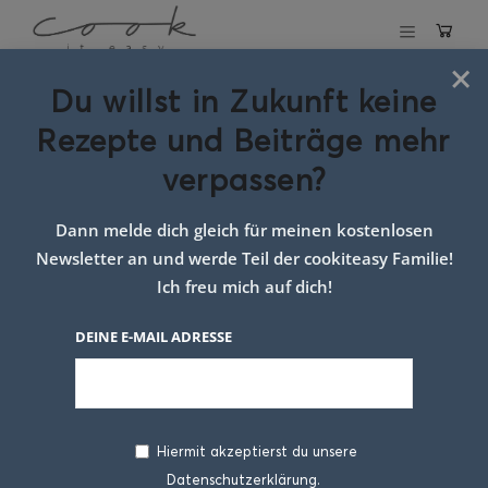
×
Du willst in Zukunft keine
Schlagwort:
rote
Rezepte und Beiträge mehr
beete bruschetta
verpassen?
Dann melde dich gleich für meinen kostenlosen
Newsletter an und werde Teil der cookiteasy Familie!
Ich freu mich auf dich!
DEINE E-MAIL ADRESSE
Hiermit akzeptierst du unsere
Datenschutzerklärung.