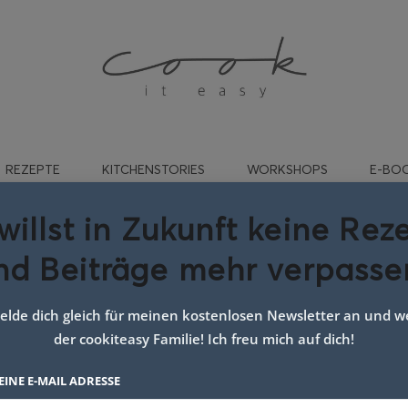
REZEPTE
KITCHENSTORIES
WORKSHOPS
E-BO
willst in Zukunft keine Rez
nd Beiträge mehr verpasse
roggenvollkornmehl
lde dich gleich für meinen kostenlosen Newsletter an und we
der cookiteasy Familie! Ich freu mich auf dich!
EINE E-MAIL ADRESSE