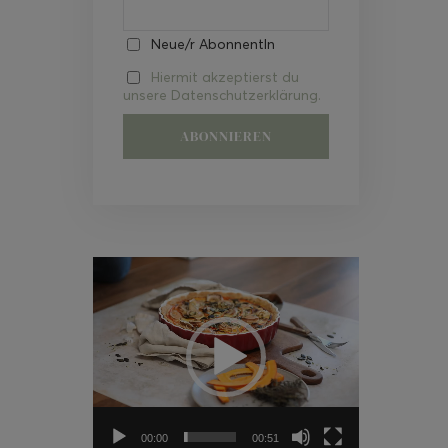
Neue/r AbonnentIn
Hiermit akzeptierst du
unsere Datenschutzerklärung.
Video-
Player
00:00
00:51