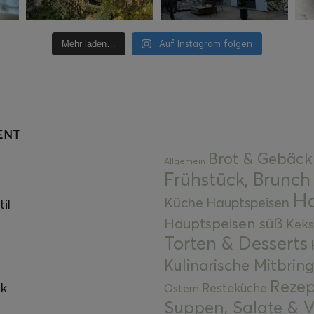
Auf Instagram folgen
Mehr laden…
ENT
Brot & Gebäck
Allgemein
Frühstück, Brunch
Ha
Küche
Hauptspeisen
il
Hauptspeisen süß
Keks
Torten & Desserts
Kulinarische Mitbrin
Rezep
ok
Resteküche
Ostern
Suppen, Salate & V