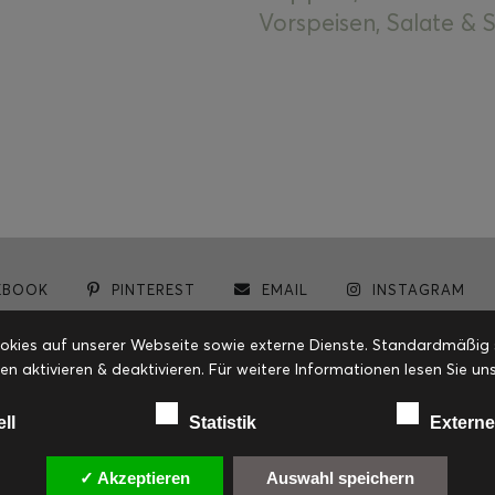
Vorspeisen, Salate &
EBOOK
PINTEREST
EMAIL
INSTAGRAM
© cookiteasy.at by Simone Kemptner | powered by
ECKER Digital IT Solutions
ies auf unserer Webseite sowie externe Dienste. Standardmäßig sin
en aktivieren & deaktivieren. Für weitere Informationen lesen Sie
ell
Statistik
Externe
✓ Akzeptieren
Auswahl speichern