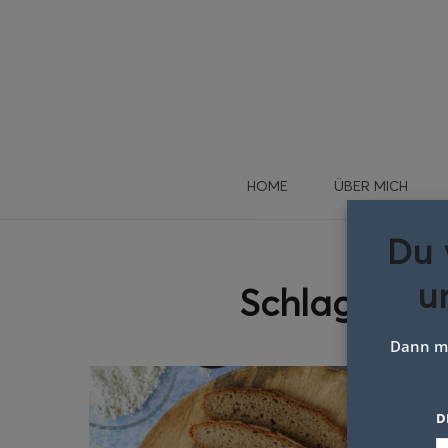
HOME
ÜBER MICH
Du 
u
Schlagwort:
Dann me
D