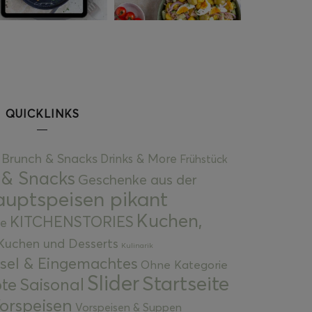
QUICKLINKS
Brunch & Snacks
Drinks & More
Frühstück
 & Snacks
Geschenke aus der
uptspeisen pikant
Kuchen,
KITCHENSTORIES
e
Kuchen und Desserts
Kulinarik
gsel & Eingemachtes
Ohne Kategorie
Slider
Startseite
te
Saisonal
orspeisen
Vorspeisen & Suppen