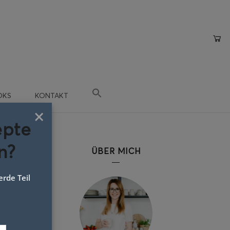
OKS
KONTAKT
×
epte
n?
ÜBER MICH
rde Teil