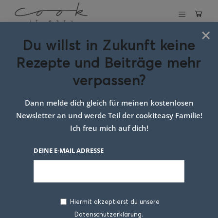
×
Du willst in Zukunft keine
Schlagwort:
Rezepte und Beiträge mehr
roggenlaib ohne
verpassen?
hefe
Dann melde dich gleich für meinen kostenlosen
Newsletter an und werde Teil der cookiteasy Familie!
Ich freu mich auf dich!
DEINE E-MAIL ADRESSE
Hiermit akzeptierst du unsere
Datenschutzerklärung.