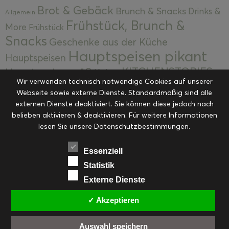
Brot & Gebäck
Brunch & Snacks
Drinks &
Allgemein
Frühstück, Brunch &
More
Frühstück
Snacks
Geschenke aus der Küche
Hauptspeisen pikant
Hauptspeisen
KITCHENSTORIES
Hauptspeisen süß
Kekse
Wir verwenden technisch notwendige Cookies auf unserer
Kuchen, Torten & Desserts
Kuchen und
Webseite sowie externe Dienste. Standardmäßig sind alle
Kulinarische Mitbringsel &
Desserts
externen Dienste deaktiviert. Sie können diese jedoch nach
Kulinarik
Eingemachtes
belieben aktivieren & deaktivieren. Für weitere Informationen
Resteküche
Ohne Kategorie
Ostern
lesen Sie unsere Datenschutzbestimmungen.
Slider
Startseite
Rezepte
Saisonal
Suppen, Salate & Vorspeisen
Vorspeisen &
Essenziell
Vorspeisen, Salate & Suppen
Suppen
Statistik
Weihnachten
Externe Dienste
Workshops & Events
✓ Akzeptieren
Auswahl speichern