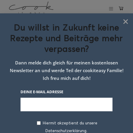
×
Du willst in Zukunft keine
Schlagwort:
Rezepte und Beiträge mehr
roggenbrot ohne
verpassen?
germ
Dann melde dich gleich für meinen kostenlosen
Newsletter an und werde Teil der cookiteasy Familie!
Ich freu mich auf dich!
DEINE E-MAIL ADRESSE
Hiermit akzeptierst du unsere
Datenschutzerklärung.