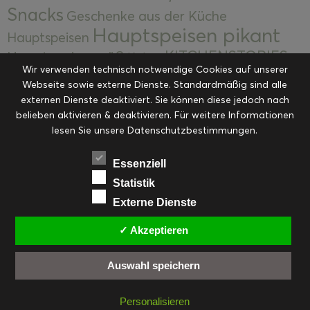
Snacks
Geschenke aus der Küche
Hauptspeisen pikant
Hauptspeisen
KITCHENSTORIES
Hauptspeisen süß
Kekse
Wir verwenden technisch notwendige Cookies auf unserer
Kuchen, Torten & Desserts
Kuchen und
Webseite sowie externe Dienste. Standardmäßig sind alle
Kulinarische Mitbringsel &
Desserts
externen Dienste deaktiviert. Sie können diese jedoch nach
Kulinarik
Eingemachtes
belieben aktivieren & deaktivieren. Für weitere Informationen
Resteküche
Ohne Kategorie
Ostern
lesen Sie unsere Datenschutzbestimmungen.
Slider
Startseite
Rezepte
Saisonal
Suppen, Salate & Vorspeisen
Vorspeisen &
Essenziell
Vorspeisen, Salate & Suppen
Suppen
Statistik
Weihnachten
Externe Dienste
Workshops & Events
✓ Akzeptieren
Auswahl speichern
FACEBOOK
PINTEREST
EMAIL
INSTAGRAM
RSS
Personalisieren