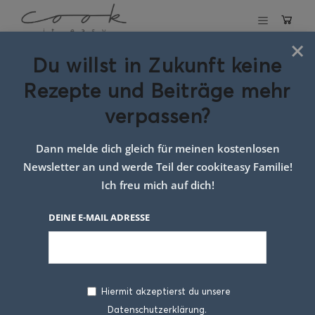
×
Du willst in Zukunft keine
Schlagwort:
Rezepte und Beiträge mehr
roggenblume
verpassen?
Dann melde dich gleich für meinen kostenlosen
Newsletter an und werde Teil der cookiteasy Familie!
Ich freu mich auf dich!
DEINE E-MAIL ADRESSE
Hiermit akzeptierst du unsere
Datenschutzerklärung.