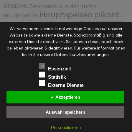
Snacks
Geschenke aus der Küche
Hauptspeisen pikant
Hauptspeisen
KITCHENSTORIES
Hauptspeisen süß
Kekse
Wir verwenden technisch notwendige Cookies auf unserer
Kuchen, Torten & Desserts
Kuchen und
Webseite sowie externe Dienste. Standardmäßig sind alle
Kulinarische Mitbringsel &
Desserts
externen Dienste deaktiviert. Sie können diese jedoch nach
Kulinarik
Eingemachtes
belieben aktivieren & deaktivieren. Für weitere Informationen
Resteküche
Ohne Kategorie
Ostern
lesen Sie unsere Datenschutzbestimmungen.
Slider
Startseite
Rezepte
Saisonal
Suppen, Salate & Vorspeisen
Vorspeisen &
Essenziell
Vorspeisen, Salate & Suppen
Suppen
Statistik
Weihnachten
Externe Dienste
Workshops & Events
✓ Akzeptieren
Auswahl speichern
FACEBOOK
PINTEREST
EMAIL
INSTAGRAM
RSS
Personalisieren