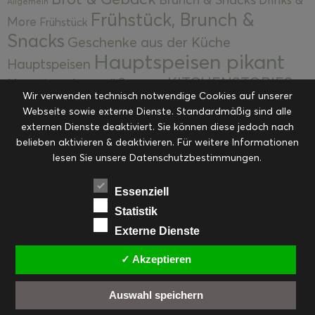
Allgemein
Frühstück, Brunch &
More
Frühstück
Snacks
Geschenke aus der Küche
Hauptspeisen pikant
Hauptspeisen
KITCHENSTORIES
Hauptspeisen süß
Kekse
Wir verwenden technisch notwendige Cookies auf unserer
Kuchen, Torten & Desserts
Kuchen und
Webseite sowie externe Dienste. Standardmäßig sind alle
Kulinarische Mitbringsel &
Desserts
externen Dienste deaktiviert. Sie können diese jedoch nach
Kulinarik
Eingemachtes
belieben aktivieren & deaktivieren. Für weitere Informationen
Resteküche
Ohne Kategorie
Ostern
lesen Sie unsere Datenschutzbestimmungen.
Slider
Startseite
Rezepte
Saisonal
Suppen, Salate & Vorspeisen
Vorspeisen &
Essenziell
Vorspeisen, Salate & Suppen
Suppen
Statistik
Weihnachten
Externe Dienste
Workshops & Events
✓ Akzeptieren
Auswahl speichern
FACEBOOK
PINTEREST
EMAIL