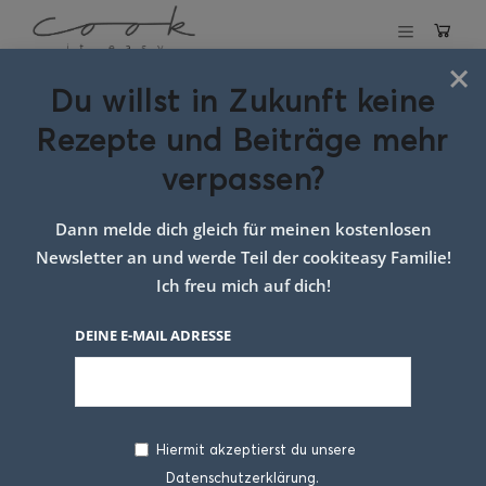
×
Du willst in Zukunft keine
Schlagwort:
Rezepte und Beiträge mehr
roggen vollkorn
verpassen?
brot
Dann melde dich gleich für meinen kostenlosen
Newsletter an und werde Teil der cookiteasy Familie!
Ich freu mich auf dich!
DEINE E-MAIL ADRESSE
Hiermit akzeptierst du unsere
Datenschutzerklärung.