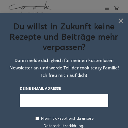
×
Du willst in Zukunft keine
Schlagwort:
Rezepte und Beiträge mehr
Rinderragout
verpassen?
Weihnachten
Dann melde dich gleich für meinen kostenlosen
Newsletter an und werde Teil der cookiteasy Familie!
Ich freu mich auf dich!
DEINE E-MAIL ADRESSE
Hiermit akzeptierst du unsere
Datenschutzerklärung.