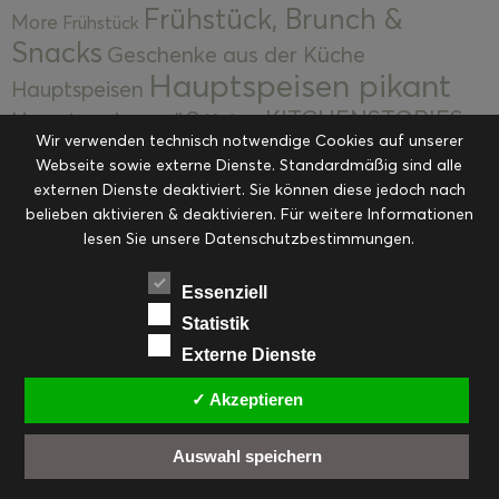
Frühstück, Brunch &
More
Frühstück
Snacks
Geschenke aus der Küche
Hauptspeisen pikant
Hauptspeisen
KITCHENSTORIES
Hauptspeisen süß
Kekse
Wir verwenden technisch notwendige Cookies auf unserer
Kuchen, Torten & Desserts
Kuchen und
Webseite sowie externe Dienste. Standardmäßig sind alle
Kulinarische Mitbringsel &
Desserts
externen Dienste deaktiviert. Sie können diese jedoch nach
Kulinarik
Eingemachtes
belieben aktivieren & deaktivieren. Für weitere Informationen
Resteküche
Ohne Kategorie
Ostern
lesen Sie unsere Datenschutzbestimmungen.
Slider
Startseite
Rezepte
Saisonal
Suppen, Salate & Vorspeisen
Vorspeisen &
Essenziell
Vorspeisen, Salate & Suppen
Suppen
Statistik
Weihnachten
Externe Dienste
Workshops & Events
✓ Akzeptieren
Auswahl speichern
FACEBOOK
PINTEREST
EMAIL