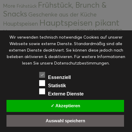
Frühstück, Brunch &
More
Frühstück
Snacks
Geschenke aus der Küche
Hauptspeisen pikant
Hauptspeisen
KITCHENSTORIES
Hauptspeisen süß
Kekse
Wir verwenden technisch notwendige Cookies auf unserer
Kuchen, Torten & Desserts
Kuchen und
Webseite sowie externe Dienste. Standardmäßig sind alle
Kulinarische Mitbringsel &
Desserts
externen Dienste deaktiviert. Sie können diese jedoch nach
Kulinarik
Eingemachtes
belieben aktivieren & deaktivieren. Für weitere Informationen
Resteküche
Ohne Kategorie
Ostern
lesen Sie unsere Datenschutzbestimmungen.
Slider
Startseite
Rezepte
Saisonal
Suppen, Salate & Vorspeisen
Vorspeisen &
Essenziell
Vorspeisen, Salate & Suppen
Suppen
Statistik
Weihnachten
Externe Dienste
Workshops & Events
✓ Akzeptieren
Auswahl speichern
FACEBOOK
PINTEREST
EMAIL