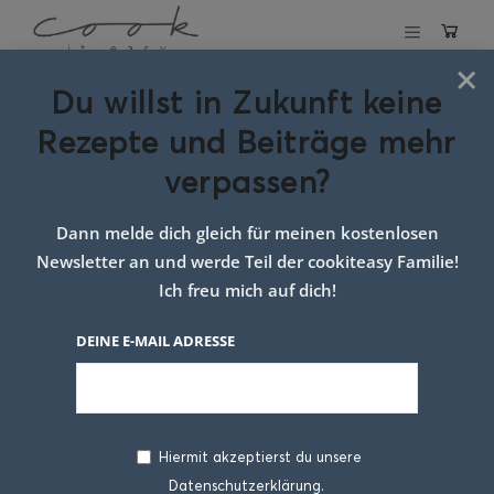
×
Du willst in Zukunft keine
Schlagwort:
Rezepte und Beiträge mehr
Rinderragout
verpassen?
vorbereiten
Dann melde dich gleich für meinen kostenlosen
Newsletter an und werde Teil der cookiteasy Familie!
Ich freu mich auf dich!
DEINE E-MAIL ADRESSE
Hiermit akzeptierst du unsere
Datenschutzerklärung.