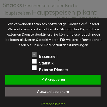
Snacks
Geschenke aus der Küche
Hauptspeisen pikant
Hauptspeisen
KITCHENSTORIES
Hauptspeisen süß
Kekse
Wir verwenden technisch notwendige Cookies auf unserer
Kuchen, Torten & Desserts
Kuchen und
Webseite sowie externe Dienste. Standardmäßig sind alle
Kulinarische Mitbringsel &
Desserts
externen Dienste deaktiviert. Sie können diese jedoch nach
Kulinarik
Eingemachtes
belieben aktivieren & deaktivieren. Für weitere Informationen
Resteküche
Ohne Kategorie
Ostern
lesen Sie unsere Datenschutzbestimmungen.
Slider
Startseite
Rezepte
Saisonal
Suppen, Salate & Vorspeisen
Vorspeisen &
Essenziell
Vorspeisen, Salate & Suppen
Suppen
Statistik
Weihnachten
Externe Dienste
Workshops & Events
✓ Akzeptieren
Auswahl speichern
FACEBOOK
PINTEREST
EMAIL
INSTAGRAM
RSS
Personalisieren