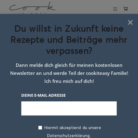
×
Du willst in Zukunft keine
Schlagwort:
Rezepte und Beiträge mehr
ricotta dessert
verpassen?
rezept
Dann melde dich gleich für meinen kostenlosen
Newsletter an und werde Teil der cookiteasy Familie!
Ich freu mich auf dich!
DEINE E-MAIL ADRESSE
Hiermit akzeptierst du unsere
Datenschutzerklärung.