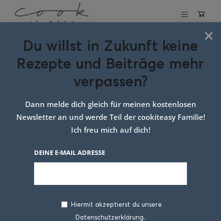
×
Du willst in Zukunft keine
Schlagwort:
Rezepte und Beiträge mehr
ricotta backen
verpassen?
einfach
Dann melde dich gleich für meinen kostenlosen
Newsletter an und werde Teil der cookiteasy Familie!
Ich freu mich auf dich!
DEINE E-MAIL ADRESSE
Hiermit akzeptierst du unsere
Datenschutzerklärung.