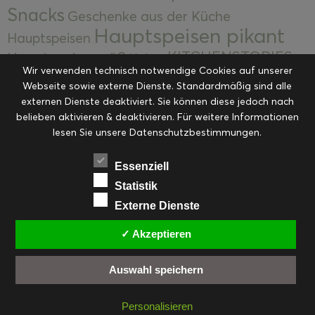
Snacks
Geschenke aus der Küche
Hauptspeisen pikant
Hauptspeisen
KITCHENSTORIES
Hauptspeisen süß
Kekse
Wir verwenden technisch notwendige Cookies auf unserer
Kuchen, Torten & Desserts
Kuchen und
Webseite sowie externe Dienste. Standardmäßig sind alle
Kulinarische Mitbringsel &
Desserts
externen Dienste deaktiviert. Sie können diese jedoch nach
Kulinarik
Eingemachtes
belieben aktivieren & deaktivieren. Für weitere Informationen
Resteküche
Ohne Kategorie
Ostern
lesen Sie unsere Datenschutzbestimmungen.
Slider
Startseite
Rezepte
Saisonal
Suppen, Salate & Vorspeisen
Vorspeisen &
Essenziell
Vorspeisen, Salate & Suppen
Suppen
Statistik
Weihnachten
Externe Dienste
Workshops & Events
✓ Akzeptieren
Auswahl speichern
FACEBOOK
PINTEREST
EMAIL
INSTAGRAM
RSS
Personalisieren