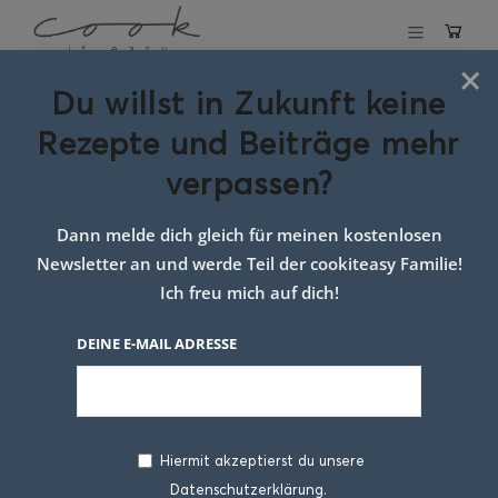
×
Du willst in Zukunft keine
Schlagwort:
Rezepte und Beiträge mehr
Rezeptideen
verpassen?
Weihnachten
Dann melde dich gleich für meinen kostenlosen
Newsletter an und werde Teil der cookiteasy Familie!
Ich freu mich auf dich!
DEINE E-MAIL ADRESSE
Hiermit akzeptierst du unsere
Datenschutzerklärung.