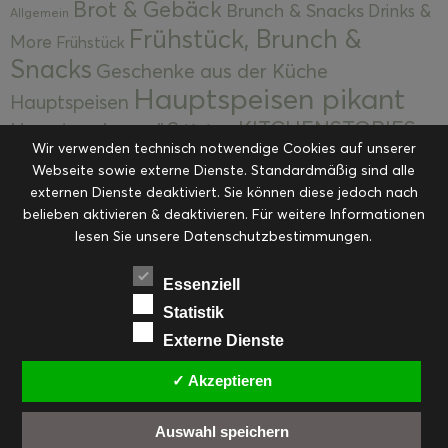
Brot & Gebäck
Brunch & Snacks
Drinks &
Allgemein
Frühstück, Brunch &
More
Frühstück
Snacks
Geschenke aus der Küche
Hauptspeisen pikant
Hauptspeisen
KITCHENSTORIES
Hauptspeisen süß
Kekse
Wir verwenden technisch notwendige Cookies auf unserer
Kuchen, Torten & Desserts
Kuchen und
Webseite sowie externe Dienste. Standardmäßig sind alle
Kulinarische Mitbringsel &
Desserts
externen Dienste deaktiviert. Sie können diese jedoch nach
Kulinarik
Eingemachtes
belieben aktivieren & deaktivieren. Für weitere Informationen
Resteküche
Ohne Kategorie
Ostern
lesen Sie unsere Datenschutzbestimmungen.
Slider
Startseite
Rezepte
Saisonal
Suppen, Salate & Vorspeisen
Vorspeisen &
Essenziell
Vorspeisen, Salate & Suppen
Suppen
Statistik
Weihnachten
Externe Dienste
Workshops & Events
✓ Akzeptieren
Auswahl speichern