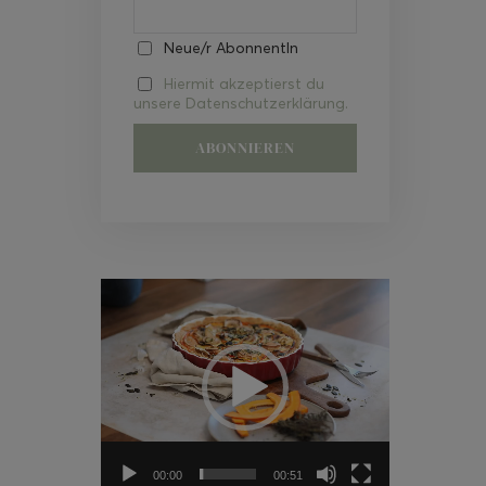
Neue/r AbonnentIn
Hiermit akzeptierst du
unsere Datenschutzerklärung.
Video-
Player
00:00
00:51