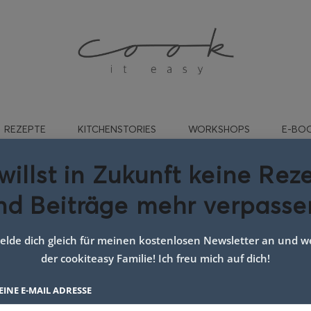
REZEPTE
KITCHENSTORIES
WORKSHOPS
E-BO
willst in Zukunft keine Rez
nd Beiträge mehr verpasse
ezeptidee ohne kochen
lde dich gleich für meinen kostenlosen Newsletter an und we
der cookiteasy Familie! Ich freu mich auf dich!
EINE E-MAIL ADRESSE