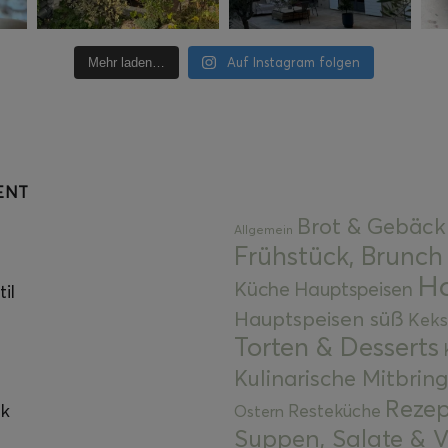
Auf Instagram folgen
Mehr laden…
ENT
Brot & Gebäck
Allgemein
Frühstück, Brunch
Ha
Küche
Hauptspeisen
il
Hauptspeisen süß
Keks
Torten & Desserts
Kulinarische Mitbrin
Rezep
ok
Resteküche
Ostern
Suppen, Salate & V