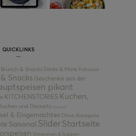
QUICKLINKS
Brunch & Snacks
Drinks & More
Frühstück
 & Snacks
Geschenke aus der
uptspeisen pikant
Kuchen,
KITCHENSTORIES
e
Kuchen und Desserts
Kulinarik
gsel & Eingemachtes
Ohne Kategorie
Slider
Startseite
te
Saisonal
orspeisen
Vorspeisen & Suppen