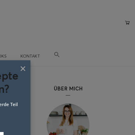
OKS
KONTAKT
×
epte
n?
ÜBER MICH
rde Teil