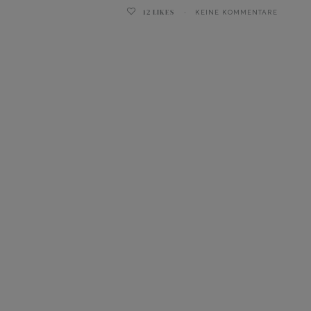
12
LIKES
KEINE KOMMENTARE
ghurt-Eis am Stil