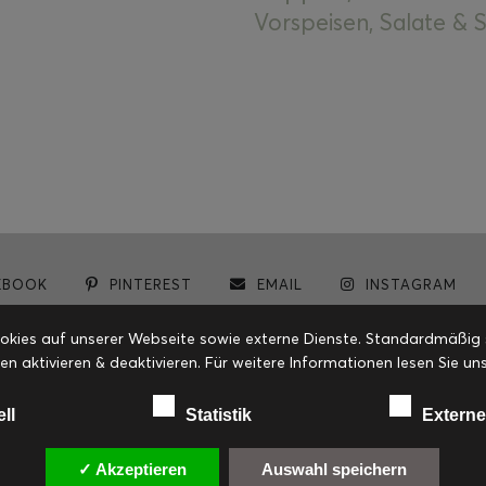
Vorspeisen, Salate &
EBOOK
PINTEREST
EMAIL
INSTAGRAM
© cookiteasy.at by Simone Kemptner | powered by
ECKER Digital IT Solutions
ies auf unserer Webseite sowie externe Dienste. Standardmäßig sin
en aktivieren & deaktivieren. Für weitere Informationen lesen Sie
ell
Statistik
Externe
✓ Akzeptieren
Auswahl speichern