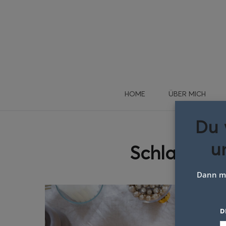
HOME
ÜBER MICH
Du 
u
Schlagwort
Dann me
D