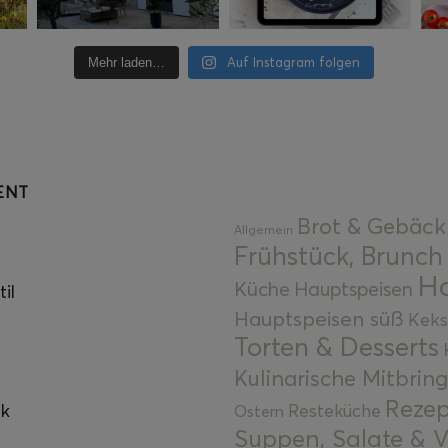
Auf Instagram folgen
Mehr laden…
ENT
Brot & Gebäck
Allgemein
Frühstück, Brunch
Ha
Küche
Hauptspeisen
il
Hauptspeisen süß
Keks
Torten & Desserts
Kulinarische Mitbrin
Rezep
ok
Resteküche
Ostern
Suppen, Salate & V