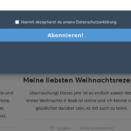
Hiermit akzeptierst du unsere Datenschutzerklärung.
Meine liebsten Weihnachtsreze
lle und
Überraschung! Dieses Jahr ist es endlich soweit: M
Feste,
erstes Weihnachts-E-Book ist online und ich könnte n
et,
glücklicher darüber sein, es mit euch zu teilen.
uss.
22
LIKES
KEINE KOMMENTARE