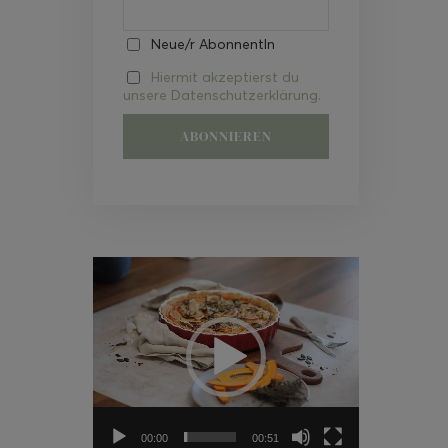
Neue/r AbonnentIn
Hiermit akzeptierst du
unsere Datenschutzerklärung.
Video-
Player
00:00
00:51