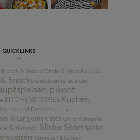
QUICKLINKS
Brunch & Snacks
Drinks & More
Frühstück
 & Snacks
Geschenke aus der
uptspeisen pikant
Kuchen,
KITCHENSTORIES
e
Kuchen und Desserts
Kulinarik
gsel & Eingemachtes
Ohne Kategorie
Slider
Startseite
te
Saisonal
orspeisen
Vorspeisen & Suppen