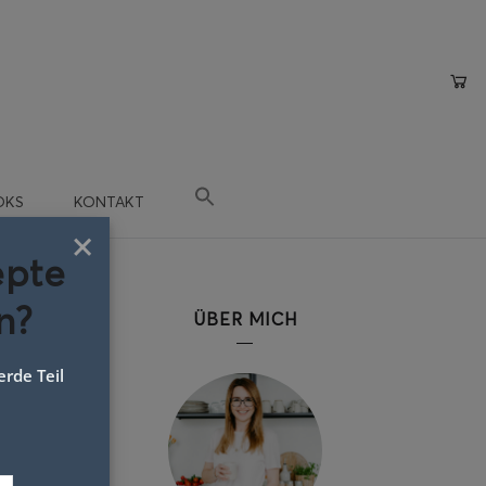
OKS
KONTAKT
×
epte
n?
ÜBER MICH
rde Teil