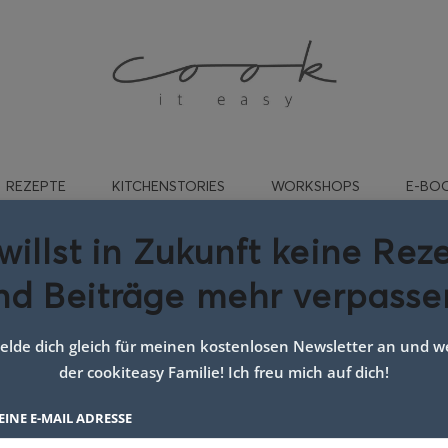
REZEPTE
KITCHENSTORIES
WORKSHOPS
E-BO
willst in Zukunft keine Rez
nd Beiträge mehr verpasse
:
Rezepte für Gäste
lde dich gleich für meinen kostenlosen Newsletter an und we
der cookiteasy Familie! Ich freu mich auf dich!
EINE E-MAIL ADRESSE