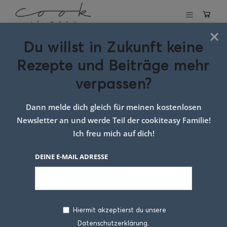
×
Du willst in Zukunft keine
Schlagwort:
Rezepte und Beiträge mehr
rezept
verpassen?
weihnachtssuppe
Dann melde dich gleich für meinen kostenlosen
Newsletter an und werde Teil der cookiteasy Familie!
Ich freu mich auf dich!
DEINE E-MAIL ADRESSE
Hiermit akzeptierst du unsere
Datenschutzerklärung.