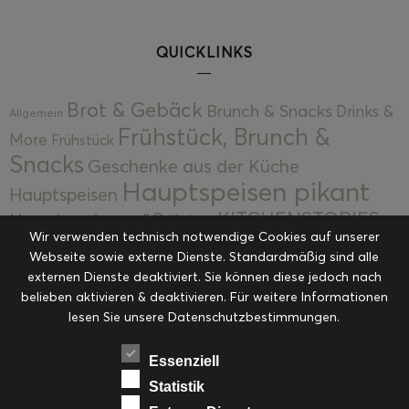
QUICKLINKS
Brot & Gebäck
Brunch & Snacks
Drinks &
Allgemein
Frühstück, Brunch &
More
Frühstück
Snacks
Geschenke aus der Küche
Hauptspeisen pikant
Hauptspeisen
KITCHENSTORIES
Hauptspeisen süß
Kekse
Wir verwenden technisch notwendige Cookies auf unserer
Kuchen, Torten & Desserts
Kuchen und
Webseite sowie externe Dienste. Standardmäßig sind alle
Kulinarische Mitbringsel &
Desserts
externen Dienste deaktiviert. Sie können diese jedoch nach
Kulinarik
Eingemachtes
belieben aktivieren & deaktivieren. Für weitere Informationen
Resteküche
Ohne Kategorie
Ostern
lesen Sie unsere Datenschutzbestimmungen.
Slider
Startseite
Rezepte
Saisonal
Suppen, Salate & Vorspeisen
Vorspeisen &
Essenziell
Vorspeisen, Salate & Suppen
Suppen
Statistik
Weihnachten