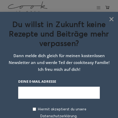
×
Du willst in Zukunft keine
Schlagwort:
Rezepte und Beiträge mehr
rezept spinat
verpassen?
suppe
Dann melde dich gleich für meinen kostenlosen
Newsletter an und werde Teil der cookiteasy Familie!
Ich freu mich auf dich!
DEINE E-MAIL ADRESSE
Hiermit akzeptierst du unsere
Datenschutzerklärung.