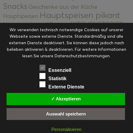
Snacks
Geschenke aus der Küche
Hauptspeisen pikant
Hauptspeisen
KITCHENSTORIES
Hauptspeisen süß
Kekse
Wir verwenden technisch notwendige Cookies auf unserer
Kuchen, Torten & Desserts
Kuchen und
Webseite sowie externe Dienste. Standardmäßig sind alle
Kulinarische Mitbringsel &
Desserts
externen Dienste deaktiviert. Sie können diese jedoch nach
Kulinarik
Eingemachtes
belieben aktivieren & deaktivieren. Für weitere Informationen
Resteküche
Ohne Kategorie
Ostern
lesen Sie unsere Datenschutzbestimmungen.
Slider
Startseite
Rezepte
Saisonal
Suppen, Salate & Vorspeisen
Vorspeisen &
Essenziell
Vorspeisen, Salate & Suppen
Suppen
Statistik
Weihnachten
Externe Dienste
Workshops & Events
✓ Akzeptieren
Auswahl speichern
FACEBOOK
PINTEREST
EMAIL
INSTAGRAM
RSS
Personalisieren