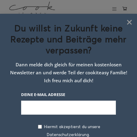
×
Du willst in Zukunft keine
Schlagwort:
Rezepte und Beiträge mehr
Rezept Salat
verpassen?
Dann melde dich gleich für meinen kostenlosen
Newsletter an und werde Teil der cookiteasy Familie!
Ich freu mich auf dich!
DEINE E-MAIL ADRESSE
Hiermit akzeptierst du unsere
Datenschutzerklärung.