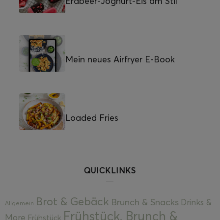
Erdbeer-Joghurt-Eis am Stil
Mein neues Airfryer E-Book
Loaded Fries
QUICKLINKS
Brot & Gebäck
Brunch & Snacks
Drinks &
Allgemein
Frühstück, Brunch &
More
Frühstück