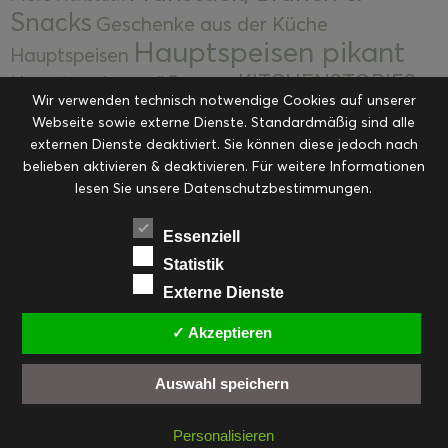
Snacks
Geschenke aus der Küche
Hauptspeisen pikant
Hauptspeisen
KITCHENSTORIES
Hauptspeisen süß
Kekse
Wir verwenden technisch notwendige Cookies auf unserer
Kuchen, Torten & Desserts
Kuchen und
Webseite sowie externe Dienste. Standardmäßig sind alle
Kulinarische Mitbringsel &
Desserts
externen Dienste deaktiviert. Sie können diese jedoch nach
Kulinarik
Eingemachtes
belieben aktivieren & deaktivieren. Für weitere Informationen
Resteküche
Ohne Kategorie
Ostern
lesen Sie unsere Datenschutzbestimmungen.
Slider
Startseite
Rezepte
Saisonal
Suppen, Salate & Vorspeisen
Vorspeisen &
Essenziell
Vorspeisen, Salate & Suppen
Suppen
Statistik
Weihnachten
Externe Dienste
Workshops & Events
✓ Akzeptieren
Auswahl speichern
FACEBOOK
PINTEREST
EMAIL
INSTAGRAM
RSS
Personalisieren