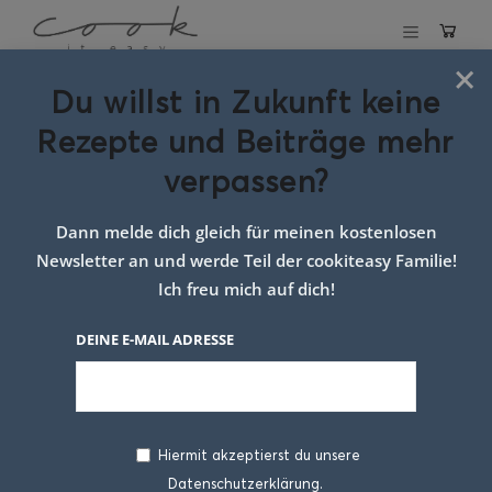
×
Du willst in Zukunft keine
Schlagwort:
Rezepte und Beiträge mehr
Rezept Salat mit
verpassen?
Brot
Dann melde dich gleich für meinen kostenlosen
Newsletter an und werde Teil der cookiteasy Familie!
Ich freu mich auf dich!
DEINE E-MAIL ADRESSE
Hiermit akzeptierst du unsere
Datenschutzerklärung.