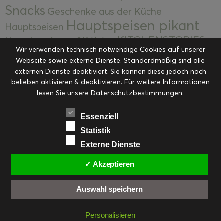
Snacks
Geschenke aus der Küche
Hauptspeisen pikant
Hauptspeisen
KITCHENSTORIES
Hauptspeisen süß
Kekse
Wir verwenden technisch notwendige Cookies auf unserer
Kuchen, Torten & Desserts
Kuchen und
Webseite sowie externe Dienste. Standardmäßig sind alle
Kulinarische Mitbringsel &
Desserts
externen Dienste deaktiviert. Sie können diese jedoch nach
Kulinarik
Eingemachtes
belieben aktivieren & deaktivieren. Für weitere Informationen
Resteküche
Ohne Kategorie
Ostern
lesen Sie unsere Datenschutzbestimmungen.
Slider
Startseite
Rezepte
Saisonal
Suppen, Salate & Vorspeisen
Vorspeisen &
Essenziell
Vorspeisen, Salate & Suppen
Suppen
Statistik
Weihnachten
Externe Dienste
Workshops & Events
✓ Akzeptieren
Auswahl speichern
FACEBOOK
PINTEREST
EMAIL
INSTAGRAM
RSS
Personalisieren