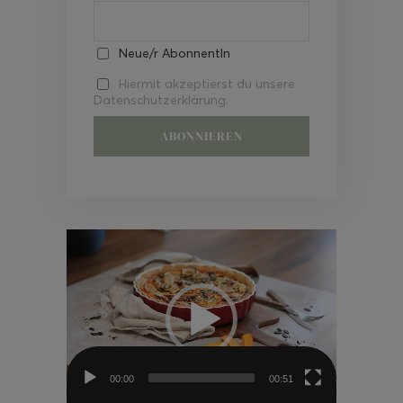
Neue/r AbonnentIn
Hiermit akzeptierst du unsere
Datenschutzerklärung.
Video-
Player
00:00
00:51