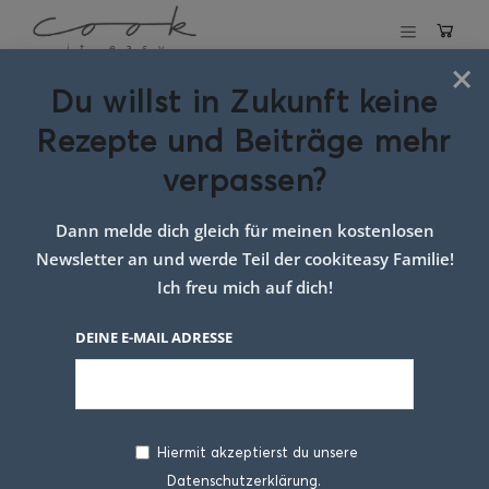
×
Du willst in Zukunft keine
Schlagwort:
Rezepte und Beiträge mehr
Rezept Praline
verpassen?
Dann melde dich gleich für meinen kostenlosen
Newsletter an und werde Teil der cookiteasy Familie!
Ich freu mich auf dich!
DEINE E-MAIL ADRESSE
Hiermit akzeptierst du unsere
Datenschutzerklärung.