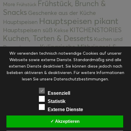
Frühstück, Brunch &
More
Frühstück
Snacks
Geschenke aus der Küche
Hauptspeisen pikant
Hauptspeisen
KITCHENSTORIES
Hauptspeisen süß
Kekse
Kuchen, Torten & Desserts
Kuchen und
Kulinarische Mitbringsel &
Desserts
Kulinarik
Wir verwenden technisch notwendige Cookies auf unserer
Eingemachtes
Resteküche
Ohne Kategorie
Ostern
Webseite sowie externe Dienste. Standardmäßig sind alle
Slider
Startseite
Rezepte
Saisonal
externen Dienste deaktiviert. Sie können diese jedoch nach
Suppen, Salate & Vorspeisen
belieben aktivieren & deaktivieren. Für weitere Informationen
Vorspeisen &
lesen Sie unsere Datenschutzbestimmungen.
Vorspeisen, Salate & Suppen
Suppen
Weihnachten
Workshops & Events
Essenziell
Statistik
Externe Dienste
✓ Akzeptieren
FACEBOOK
PINTEREST
EMAIL