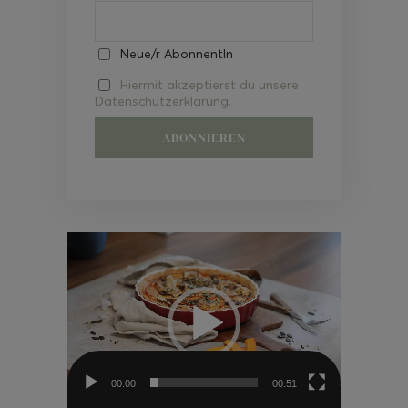
Neue/r AbonnentIn
Hiermit akzeptierst du unsere
Datenschutzerklärung.
Video-
Player
00:00
00:51