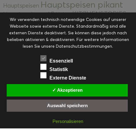
Hauptspeisen pikant
Hauptspeisen
KITCHENSTORIES
Hauptspeisen süß
Kekse
Wir verwenden technisch notwendige Cookies auf unserer
Kuchen, Torten & Desserts
Kuchen und
Webseite sowie externe Dienste. Standardmäßig sind alle
Kulinarische Mitbringsel &
Desserts
externen Dienste deaktiviert. Sie können diese jedoch nach
Kulinarik
Eingemachtes
belieben aktivieren & deaktivieren. Für weitere Informationen
Resteküche
Ohne Kategorie
Ostern
lesen Sie unsere Datenschutzbestimmungen.
Slider
Startseite
Rezepte
Saisonal
Suppen, Salate & Vorspeisen
Vorspeisen &
Essenziell
Vorspeisen, Salate & Suppen
Suppen
Statistik
Weihnachten
Externe Dienste
Workshops & Events
✓ Akzeptieren
Auswahl speichern
FACEBOOK
PINTEREST
EMAIL
INSTAGRAM
RSS
Personalisieren
© cookiteasy.at by Simone Kemptner | powered by
ECKER Digital IT Solutions