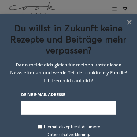
×
Du willst in Zukunft keine
Schlagwort:
Rezepte und Beiträge mehr
Rezept Pita
verpassen?
Dann melde dich gleich für meinen kostenlosen
Newsletter an und werde Teil der cookiteasy Familie!
Ich freu mich auf dich!
DEINE E-MAIL ADRESSE
Hiermit akzeptierst du unsere
Datenschutzerklärung.