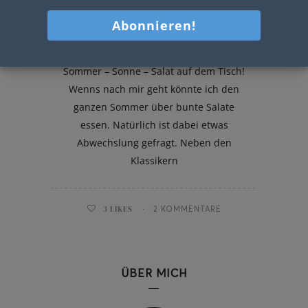
Nudelsalat mit Rucola Pesto und
Mozzarella
Sommer – Sonne – Salat auf dem Tisch!
Wenns nach mir geht könnte ich den
ganzen Sommer über bunte Salate
essen. Natürlich ist dabei etwas
Abwechslung gefragt. Neben den
Klassikern
3
LIKES
2 KOMMENTARE
ÜBER MICH