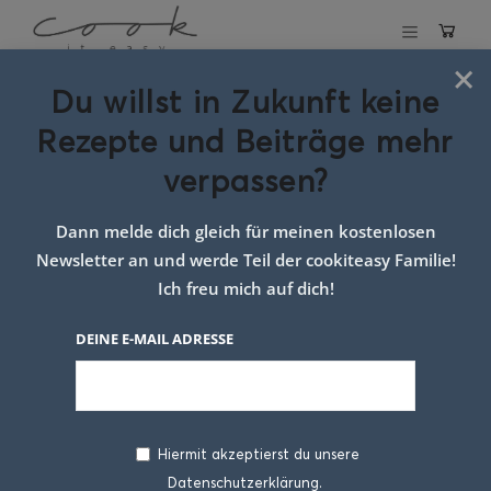
×
Du willst in Zukunft keine
Schlagwort:
Rezepte und Beiträge mehr
rezept nudelsalat
verpassen?
Dann melde dich gleich für meinen kostenlosen
Newsletter an und werde Teil der cookiteasy Familie!
Ich freu mich auf dich!
DEINE E-MAIL ADRESSE
Hiermit akzeptierst du unsere
Datenschutzerklärung.