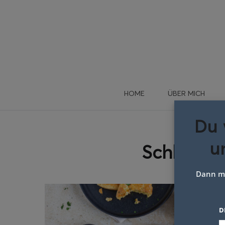
HOME
ÜBER MICH
Du 
u
Schlagwo
Dann me
D