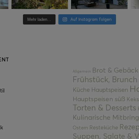
Auf Instagram folgen
Mehr laden…
ENT
Brot & Gebäck
Allgemein
Frühstück, Brunch
Ha
Küche
Hauptspeisen
il
Hauptspeisen süß
Keks
Torten & Desserts
Kulinarische Mitbrin
Rezep
ok
Resteküche
Ostern
Suppen, Salate & V