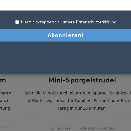
Hiermit akzeptierst du unsere Datenschutzerklärung.
rn
Mini-Spargelstrudel
hmarrn
Schnelle Mini-Strudel mit grünem Spargel, Schinken,
ganze
& Blätterteig – ideal für Familien, Picknick oder Brun
rtung
Fertig in nur 30 Minuten!
20
LIKES
KEINE KOMMENTARE