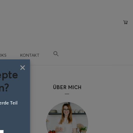
OKS
KONTAKT
×
epte
n?
ÜBER MICH
rde Teil