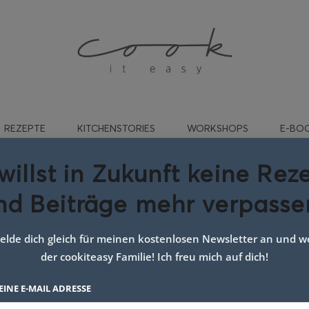
REZEPTE
KITCHENSTORIES
WORKSHOPS
E-BO
willst in Zukunft keine Rez
nd Beiträge mehr verpasse
rt:
Rezept Multifry
lde dich gleich für meinen kostenlosen Newsletter an und we
der cookiteasy Familie! Ich freu mich auf dich!
EINE E-MAIL ADRESSE