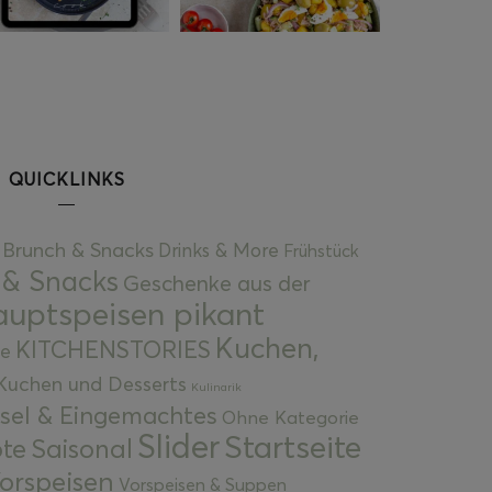
QUICKLINKS
Brunch & Snacks
Drinks & More
Frühstück
 & Snacks
Geschenke aus der
uptspeisen pikant
Kuchen,
KITCHENSTORIES
e
Kuchen und Desserts
Kulinarik
gsel & Eingemachtes
Ohne Kategorie
Slider
Startseite
te
Saisonal
orspeisen
Vorspeisen & Suppen