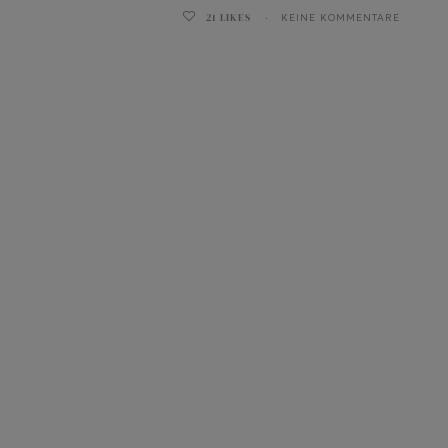
21
LIKES
KEINE KOMMENTARE
ghurt-Eis am Stil