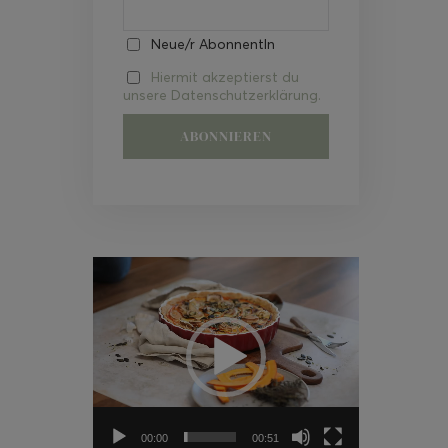
Neue/r AbonnentIn
Hiermit akzeptierst du
unsere Datenschutzerklärung.
Video-
Player
00:00
00:51