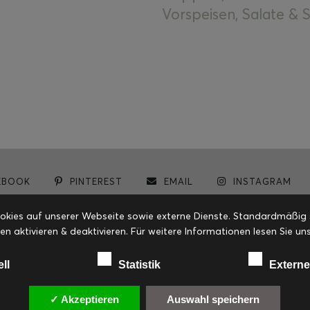
Vorspeisen, Salate &
EBOOK
PINTEREST
EMAIL
INSTAGRAM
© cookiteasy.at by Simone Kemptner | powered by
ECKER Digital IT Solutions
ies auf unserer Webseite sowie externe Dienste. Standardmäßig sin
en aktivieren & deaktivieren. Für weitere Informationen lesen Sie
ell
Statistik
Externe
✓ Akzeptieren
Auswahl speichern