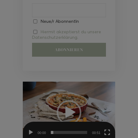
Neue/r AbonnentIn
Hiermit akzeptierst du unsere
Datenschutzerklärung.
Video-
Player
00:00
00:51