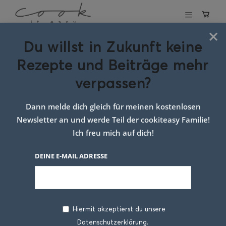
×
Du willst in Zukunft keine
Schlagwort:
Rezepte und Beiträge mehr
rezept
verpassen?
mohnknödel
Dann melde dich gleich für meinen kostenlosen
Newsletter an und werde Teil der cookiteasy Familie!
Ich freu mich auf dich!
DEINE E-MAIL ADRESSE
Hiermit akzeptierst du unsere
Datenschutzerklärung.