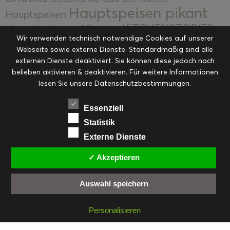
Hauptspeisen pikant
Hauptspeisen
KITCHENSTORIES
Hauptspeisen süß
Kekse
Wir verwenden technisch notwendige Cookies auf unserer
Kuchen, Torten & Desserts
Kuchen und
Webseite sowie externe Dienste. Standardmäßig sind alle
Kulinarische Mitbringsel &
Desserts
externen Dienste deaktiviert. Sie können diese jedoch nach
Kulinarik
Eingemachtes
belieben aktivieren & deaktivieren. Für weitere Informationen
Resteküche
Ohne Kategorie
Ostern
lesen Sie unsere Datenschutzbestimmungen.
Slider
Startseite
Rezepte
Saisonal
Suppen, Salate & Vorspeisen
Vorspeisen &
Essenziell
Vorspeisen, Salate & Suppen
Suppen
Statistik
Weihnachten
Externe Dienste
Workshops & Events
✓ Akzeptieren
Auswahl speichern
FACEBOOK
PINTEREST
EMAIL
INSTAGRAM
RSS
Personalisieren
© cookiteasy.at by Simone Kemptner | powered by
ECKER Digital IT Solutions