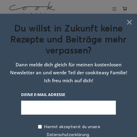
×
Du willst in Zukunft keine
Schlagwort:
Rezepte und Beiträge mehr
Rezept mit
verpassen?
Spekulatius
Dann melde dich gleich für meinen kostenlosen
Newsletter an und werde Teil der cookiteasy Familie!
Ich freu mich auf dich!
DEINE E-MAIL ADRESSE
Hiermit akzeptierst du unsere
Datenschutzerklärung.