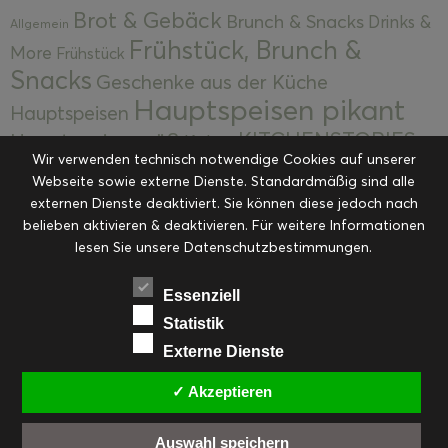
Brot & Gebäck
Brunch & Snacks
Drinks &
Allgemein
Frühstück, Brunch &
More
Frühstück
Snacks
Geschenke aus der Küche
Hauptspeisen pikant
Hauptspeisen
KITCHENSTORIES
Hauptspeisen süß
Kekse
Wir verwenden technisch notwendige Cookies auf unserer
Kuchen, Torten & Desserts
Kuchen und
Webseite sowie externe Dienste. Standardmäßig sind alle
Kulinarische Mitbringsel &
Desserts
externen Dienste deaktiviert. Sie können diese jedoch nach
Kulinarik
Eingemachtes
belieben aktivieren & deaktivieren. Für weitere Informationen
Resteküche
Ohne Kategorie
Ostern
lesen Sie unsere Datenschutzbestimmungen.
Slider
Startseite
Rezepte
Saisonal
Suppen, Salate & Vorspeisen
Vorspeisen &
Essenziell
Vorspeisen, Salate & Suppen
Suppen
Statistik
Weihnachten
Externe Dienste
Workshops & Events
✓ Akzeptieren
Auswahl speichern