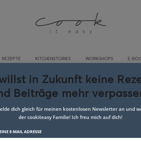
REZEPTE
KITCHENSTORIES
WORKSHOPS
E-BO
willst in Zukunft keine Rez
nd Beiträge mehr verpasse
rezept mit radieschen
lde dich gleich für meinen kostenlosen Newsletter an und we
der cookiteasy Familie! Ich freu mich auf dich!
EINE E-MAIL ADRESSE