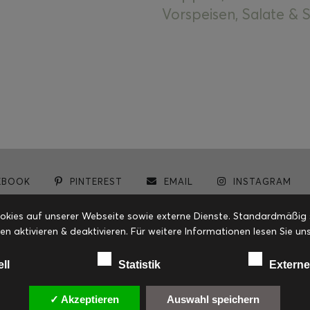
Vorspeisen, Salate &
EBOOK
PINTEREST
EMAIL
INSTAGRAM
© cookiteasy.at by Simone Kemptner | powered by
ECKER Digital IT Solutions
ies auf unserer Webseite sowie externe Dienste. Standardmäßig sin
en aktivieren & deaktivieren. Für weitere Informationen lesen Sie
ell
Statistik
Externe
✓ Akzeptieren
Auswahl speichern