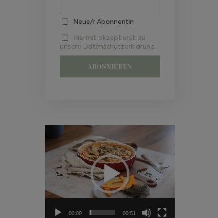
Neue/r AbonnentIn
Hiermit akzeptierst du
unsere Datenschutzerklärung.
Video-
Player
00:00
00:51