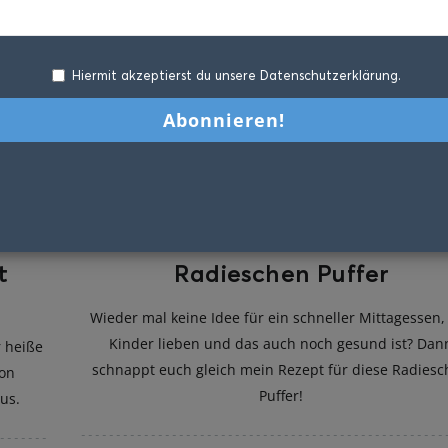
Hiermit akzeptierst du unsere Datenschutzerklärung.
t
Radieschen Puffer
Wieder mal keine Idee für ein schneller Mittagessen,
Kinder lieben und das auch noch gesund ist? Dan
r heiße
schnappt euch gleich mein Rezept für diese Radies
ion
Puffer!
us.