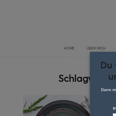
HOME
ÜBER MICH
Du 
u
Schlagwort:
Dann me
D