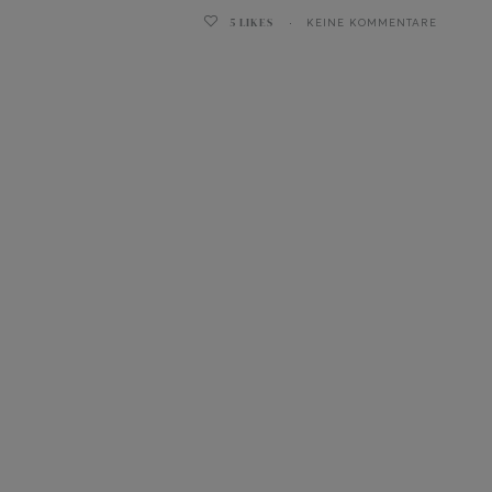
5
LIKES
KEINE KOMMENTARE
ghurt-Eis am Stil