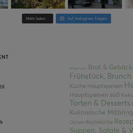
Auf Instagram folgen
Mehr laden…
ENT
Brot & Gebäck
Allgemein
Frühstück, Brunch
Ha
Küche
Hauptspeisen
il
Hauptspeisen süß
Keks
Torten & Desserts
Kulinarische Mitbrin
Rezep
ok
Resteküche
Ostern
Suppen, Salate & V