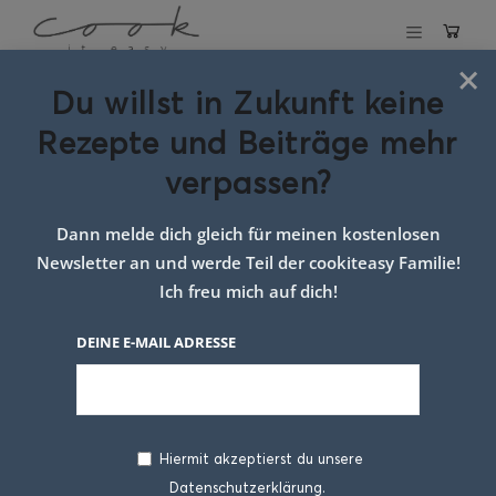
×
Du willst in Zukunft keine
Schlagwort:
Rezepte und Beiträge mehr
Rezept mit
verpassen?
Cottage Cheese
Dann melde dich gleich für meinen kostenlosen
Newsletter an und werde Teil der cookiteasy Familie!
Ich freu mich auf dich!
DEINE E-MAIL ADRESSE
Hiermit akzeptierst du unsere
Datenschutzerklärung.