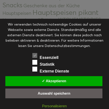
Snacks
Geschenke aus der Küche
Hauptspeisen pikant
Hauptspeisen
KITCHENSTORIES
Hauptspeisen süß
Kekse
Wir verwenden technisch notwendige Cookies auf unserer
Kuchen, Torten & Desserts
Kuchen und
Webseite sowie externe Dienste. Standardmäßig sind alle
Kulinarische Mitbringsel &
Desserts
externen Dienste deaktiviert. Sie können diese jedoch nach
Kulinarik
Eingemachtes
belieben aktivieren & deaktivieren. Für weitere Informationen
Resteküche
Ohne Kategorie
Ostern
lesen Sie unsere Datenschutzbestimmungen.
Slider
Startseite
Rezepte
Saisonal
Suppen, Salate & Vorspeisen
Vorspeisen &
Essenziell
Vorspeisen, Salate & Suppen
Suppen
Statistik
Weihnachten
Externe Dienste
Workshops & Events
✓ Akzeptieren
Auswahl speichern
FACEBOOK
PINTEREST
EMAIL
INSTAGRAM
RSS
Personalisieren